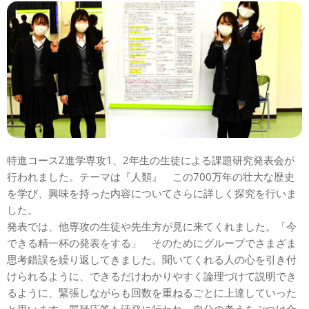
特進コースZ進学専攻1、2年生の生徒による課題研究発表会が
行われました。テーマは『人類』 この700万年の壮大な歴史
を学び、興味を持った内容についてさらに詳しく探究を行いま
した。
発表では、他専攻の生徒や先生方が見に来てくれました。「今
できる精一杯の発表をする」 そのためにグループでさまざま
思考錯誤を繰り返してきました。聞いてくれる人の心を引き付
けられるように、できるだけわかりやすく論理づけて説明でき
るように、緊張しながらも回数を重ねるごとに上達していった
と思います。質疑応答も活発に行われ、自分の考えをぶつけ合