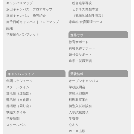
キャンパスマップ
総合進学専攻
浜田キャンパス｜フロアマップ
ビジネス共創専攻
浜田キャンパス｜施設紹介
（観光地域創生専攻）
南千日町キャンパス｜フロアマップ
家庭科 食育調理コース
組織
学校紹介パンフレット
進路サポート
教育サポート
資格取得サポート
納付金サポート
進学・就職実績
キャンパスライフ
受験情報
年間スケジュール
オープンキャンパス
スクールタイム
学校説明会
部活動（運動部）
体験入部案内
部活動（文化部）
料理教室案内
部活動（同好会）
個別入試相談会
制服スタイル
入学試験要項
学校新聞
学費等
スクールバス
Ｑ＆Ａ
ＷＥＢ出願