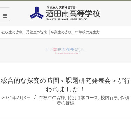
Skip
to
content
Secondary
在校生の皆様
受験生の皆様
卒業生の皆様
中学校の先生方
Navigation
Menu
総合的な探究の時間＜課題研究発表会＞が行
われました！
2021年2月3日
在校生の皆様
,
特別進学コース
,
校内行事
,
保護
者の皆様