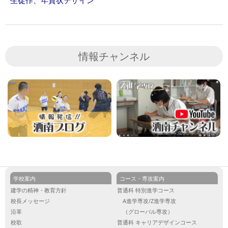
情報チャンネル
学校案内
コース・専攻案内
建学の精神・教育方針
普通科 特別進学コース
校長メッセージ
A進学専攻/Z進学専攻
沿革
（グローバル専攻）
校歌
普通科 キャリアデザインコース