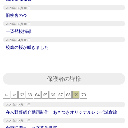
2020年 06月 01日
旧校舎の今
2020年 06月 01日
一斉登校指導
2020年 04月 08日
校庭の桜が咲きました
保護者の皆様
←
≪
62
63
64
65
66
67
68
69
70
2021年 02月 19日
在来野菜紹介動画制作 あさつきオリジナルレシピ試食編
2021年 02月 19日
食育調理コース卒業作品展