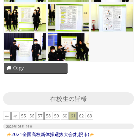
Copy
2021-
02-
03
在校生の皆様
←
≪
55
56
57
58
59
60
61
62
63
2021年 03月 16日
2021全国高校新体操選抜大会(札幌市)