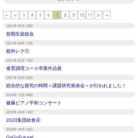
←
≪
3
4
5
6
7
8
9
10
11
≫
→
2021年 05月 28日
前期生徒総会
2021年 04月 13日
校外レク①
2021年 02月 19日
食育調理コース卒業作品展
2021年 02月 03日
総合的な探究の時間＜課題研究発表会＞が行われました！
2020年 10月 08日
被爆ピアノ平和コンサート
2020年 09月 14日
2020集団給食④
2020年 09月 10日
GoGoFuture!