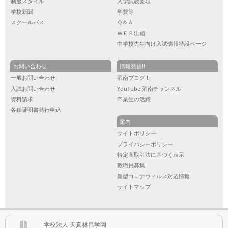
制服スタイル
入学試験要項
学校新聞
学費等
スクールバス
Ｑ＆Ａ
ＷＥＢ出願
中学校先生向け入試情報特設ページ
お問い合わせ
情報発信!!
一般お問い合わせ
酒南ブログ !!
入試お問い合わせ
YouTube 酒南チャンネル
資料請求
卒業生の活躍
各種証明書発行申込
案内
サイトポリシー
プライバシーポリシー
特定商取引法に基づく表示
教職員募集
新型コロナウィルス対応情報
サイトマップ
学校法人 天真林昌学園