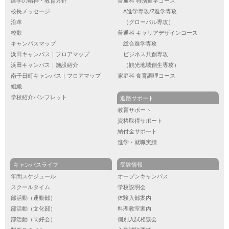
建学の精神・教育方針
普通科 特別進学コース
校長メッセージ
A進学専攻/Z進学専攻
沿革
（グローバル専攻）
校歌
普通科 キャリアデザインコース
キャンパスマップ
総合進学専攻
浜田キャンパス｜フロアマップ
ビジネス共創専攻
浜田キャンパス｜施設紹介
（観光地域創生専攻）
南千日町キャンパス｜フロアマップ
家庭科 食育調理コース
組織
学校紹介パンフレット
進路サポート
教育サポート
資格取得サポート
納付金サポート
進学・就職実績
キャンパスライフ
受験情報
年間スケジュール
オープンキャンパス
スクールタイム
学校説明会
部活動（運動部）
体験入部案内
部活動（文化部）
料理教室案内
部活動（同好会）
個別入試相談会