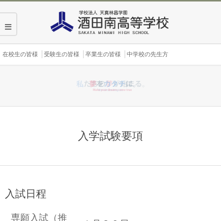
Skip
to
content
Secondary
在校生の皆様
受験生の皆様
卒業生の皆様
中学校の先生方
Navigation
Menu
入学試験要項
入試日程
専願入試（推