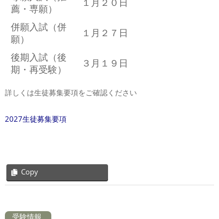
１月２０日
薦・専願）
併願入試（併
１月２７日
願）
後期入試（後
３月１９日
期・再受験）
詳しくは生徒募集要項をご確認ください
2027生徒募集要項
Copy
2020-
09-
04
受験情報