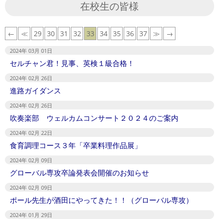
在校生の皆様
←
≪
29
30
31
32
33
34
35
36
37
≫
→
2024年 03月 01日
セルチャン君！見事、英検１級合格！
2024年 02月 26日
進路ガイダンス
2024年 02月 26日
吹奏楽部 ウェルカムコンサート２０２４のご案内
2024年 02月 22日
食育調理コース３年「卒業料理作品展」
2024年 02月 09日
グローバル専攻卒論発表会開催のお知らせ
2024年 02月 09日
ポール先生が酒田にやってきた！！（グローバル専攻）
2024年 01月 29日