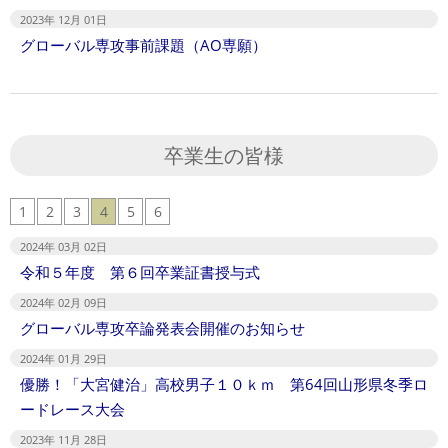
2023年 12月 01日
グローバル専攻事前課題（AO専願）
卒業生の皆様
1
2
3
4
5
6
2024年 03月 02日
令和５年度 第６回卒業証書授与式
2024年 02月 09日
グローバル専攻卒論発表会開催のお知らせ
2024年 01月 29日
優勝！「大宮健治」高校男子１０ｋｍ 第64回山形県冬季ロ
ードレース大会
2023年 11月 28日