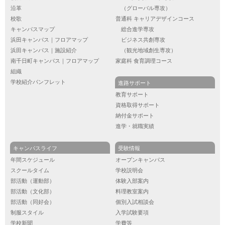
沿革
（グローバル専攻）
校歌
普通科 キャリアデザインコース
キャンパスマップ
総合進学専攻
浜田キャンパス｜フロアマップ
ビジネス共創専攻
浜田キャンパス｜施設紹介
（観光地域創生専攻）
南千日町キャンパス｜フロアマップ
家庭科 食育調理コース
組織
学校紹介パンフレット
進路サポート
教育サポート
資格取得サポート
納付金サポート
進学・就職実績
キャンパスライフ
受験情報
年間スケジュール
オープンキャンパス
スクールタイム
学校説明会
部活動（運動部）
体験入部案内
部活動（文化部）
料理教室案内
部活動（同好会）
個別入試相談会
制服スタイル
入学試験要項
学校新聞
学費等