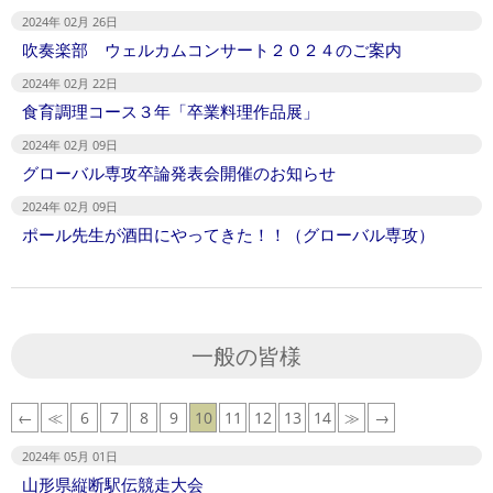
2024年 02月 26日
吹奏楽部 ウェルカムコンサート２０２４のご案内
2024年 02月 22日
食育調理コース３年「卒業料理作品展」
2024年 02月 09日
グローバル専攻卒論発表会開催のお知らせ
2024年 02月 09日
ポール先生が酒田にやってきた！！（グローバル専攻）
一般の皆様
←
≪
6
7
8
9
10
11
12
13
14
≫
→
2024年 05月 01日
山形県縦断駅伝競走大会