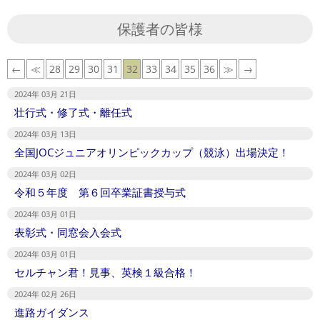
保護者の皆様
←
≪
28
29
30
31
32
33
34
35
36
≫
→
2024年 03月 21日
壮行式・修了式・離任式
2024年 03月 13日
全国JOCジュニアオリンピックカップ（競泳）出場決定！
2024年 03月 02日
令和５年度 第６回卒業証書授与式
2024年 03月 01日
表彰式・同窓会入会式
2024年 03月 01日
セルチャン君！見事、英検１級合格！
2024年 02月 26日
進路ガイダンス