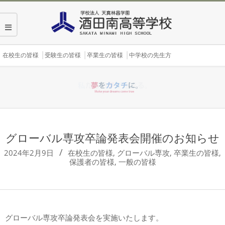
Skip
to
content
Secondary
在校生の皆様
受験生の皆様
卒業生の皆様
中学校の先生方
Navigation
Menu
グローバル専攻卒論発表会開催のお知らせ
2024年2月9日
在校生の皆様
,
グローバル専攻
,
卒業生の皆様
,
保護者の皆様
,
一般の皆様
グローバル専攻卒論発表会を実施いたします。