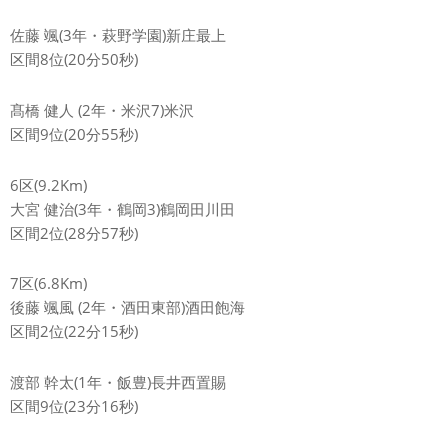
佐藤 颯(3年・萩野学園)新庄最上
区間8位(20分50秒)
髙橋 健人 (2年・米沢7)米沢
区間9位(20分55秒)
6区(9.2Km)
大宮 健治(3年・鶴岡3)鶴岡田川田
区間2位(28分57秒)
7区(6.8Km)
後藤 颯風 (2年・酒田東部)酒田飽海
区間2位(22分15秒)
渡部 幹太(1年・飯豊)長井西置賜
区間9位(23分16秒)