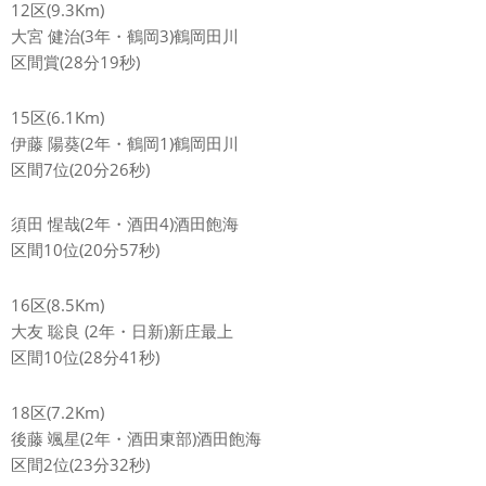
12区(9.3Km)
大宮 健治(3年・鶴岡3)鶴岡田川
区間賞(28分19秒)
15区(6.1Km)
伊藤 陽葵(2年・鶴岡1)鶴岡田川
区間7位(20分26秒)
須田 惺哉(2年・酒田4)酒田飽海
区間10位(20分57秒)
16区(8.5Km)
大友 聡良 (2年・日新)新庄最上
区間10位(28分41秒)
18区(7.2Km)
後藤 颯星(2年・酒田東部)酒田飽海
区間2位(23分32秒)