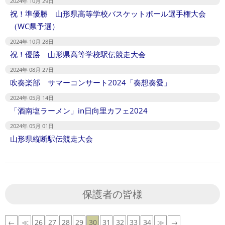
2024年 10月 29日
祝！準優勝 山形県高等学校バスケットボール選手権大会
（WC県予選）
2024年 10月 28日
祝！優勝 山形県高等学校駅伝競走大会
2024年 08月 27日
吹奏楽部 サマーコンサート2024「奏想奏愛」
2024年 05月 14日
「酒南塩ラーメン」in日向里カフェ2024
2024年 05月 01日
山形県縦断駅伝競走大会
保護者の皆様
←
≪
26
27
28
29
30
31
32
33
34
≫
→