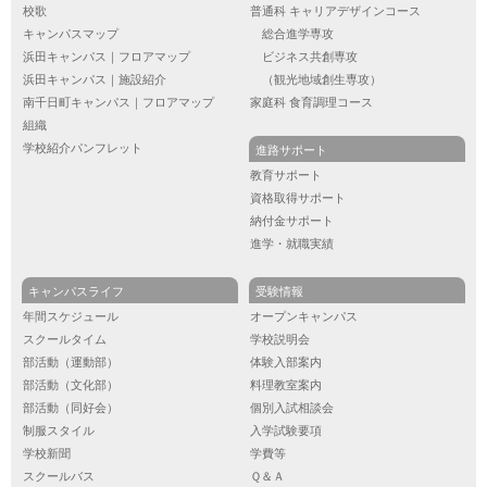
校歌
普通科 キャリアデザインコース
キャンパスマップ
総合進学専攻
浜田キャンパス｜フロアマップ
ビジネス共創専攻
浜田キャンパス｜施設紹介
（観光地域創生専攻）
南千日町キャンパス｜フロアマップ
家庭科 食育調理コース
組織
学校紹介パンフレット
進路サポート
教育サポート
資格取得サポート
納付金サポート
進学・就職実績
キャンパスライフ
受験情報
年間スケジュール
オープンキャンパス
スクールタイム
学校説明会
部活動（運動部）
体験入部案内
部活動（文化部）
料理教室案内
部活動（同好会）
個別入試相談会
制服スタイル
入学試験要項
学校新聞
学費等
スクールバス
Ｑ＆Ａ