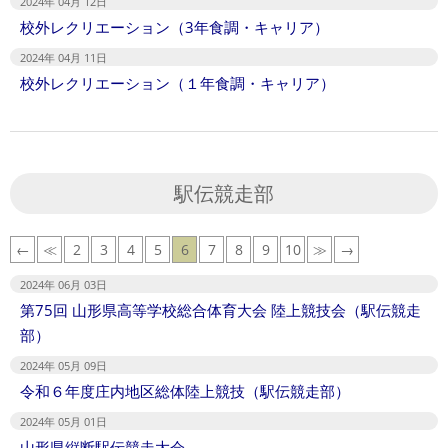
2024年 04月 12日
校外レクリエーション（3年食調・キャリア）
2024年 04月 11日
校外レクリエーション（１年食調・キャリア）
駅伝競走部
←
≪
2
3
4
5
6
7
8
9
10
≫
→
2024年 06月 03日
第75回 山形県高等学校総合体育大会 陸上競技会（駅伝競走
部）
2024年 05月 09日
令和６年度庄内地区総体陸上競技（駅伝競走部）
2024年 05月 01日
山形県縦断駅伝競走大会