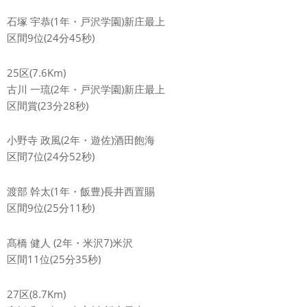
石塚 宇恭(1年・戸沢学園)新庄最上
区間9位(24分45秒)
25区(7.6Km)
古川 一琉(2年・戸沢学園)新庄最上
区間賞(23分28秒)
小野寺 政風(2年・遊佐)酒田飽海
区間7位(24分52秒)
渡部 幹太(1年・飯豊)長井西置賜
区間9位(25分11秒)
髙橋 健人 (2年・米沢7)米沢
区間11位(25分35秒)
27区(8.7Km)