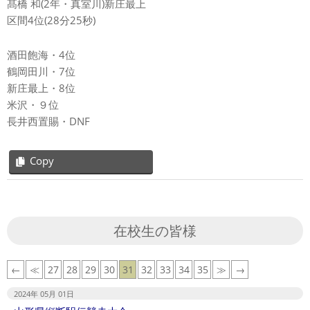
髙橋 和(2年・真室川)新庄最上
区間4位(28分25秒)
酒田飽海・4位
鶴岡田川・7位
新庄最上・8位
米沢・９位
長井西置賜・DNF
Copy
2024-
05-
01
在校生の皆様
←
≪
27
28
29
30
31
32
33
34
35
≫
→
2024年 05月 01日