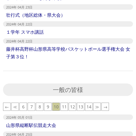
2024年 04月 23日
壮行式（地区総体・県大会）
2024年 04月 22日
１学年 スマホ講話
2024年 04月 22日
藤井杯高野杯山形県高等学校バスケットボール選手権大会 女
子第３位！
一般の皆様
←
≪
6
7
8
9
10
11
12
13
14
≫
→
2024年 05月 01日
山形県縦断駅伝競走大会
2024年 04月 25日