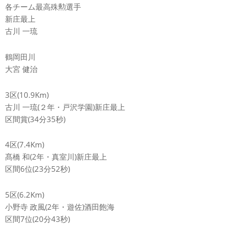
各チーム最高殊勲選手
新庄最上
古川 一琉
鶴岡田川
大宮 健治
3区(10.9Km)
古川 一琉(２年・戸沢学園)新庄最上
区間賞(34分35秒)
4区(7.4Km)
髙橋 和(2年・真室川)新庄最上
区間6位(23分52秒)
5区(6.2Km)
小野寺 政風(2年・遊佐)酒田飽海
区間7位(20分43秒)