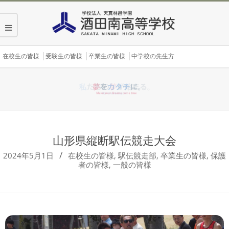
Skip
to
content
Secondary
在校生の皆様
受験生の皆様
卒業生の皆様
中学校の先生方
Navigation
Menu
山形県縦断駅伝競走大会
2024年5月1日
在校生の皆様
,
駅伝競走部
,
卒業生の皆様
,
保護
者の皆様
,
一般の皆様