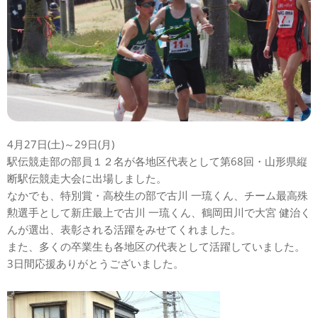
4月27日(土)～29日(月)
駅伝競走部の部員１２名が各地区代表として第68回・山形県縦
断駅伝競走大会に出場しました。
なかでも、特別賞・高校生の部で古川 一琉くん、チーム最高殊
勲選手として新庄最上で古川 一琉くん、鶴岡田川で大宮 健治く
んが選出、表彰される活躍をみせてくれました。
また、多くの卒業生も各地区の代表として活躍していました。
3日間応援ありがとうございました。