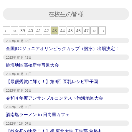
01-
18
在校生の皆様
←
≪
39
40
41
42
43
44
45
46
47
≫
→
2023年 01月 18日
全国JOCジュニアオリンピックカップ（競泳）出場決定！
2023年 01月 12日
飽海地区高校新年弓道大会
2023年 01月 05日
【最優秀賞に輝く！】第9回 豆乳レシピ甲子園
2023年 01月 05日
令和４年度アンサンブルコンテスト飽海地区大会
2022年 12月 10日
酒南塩ラーメン in 日向里カフェ
2022年 12月 07日
【統合初の快挙！！】祝 東北大学 工学部 合格♪