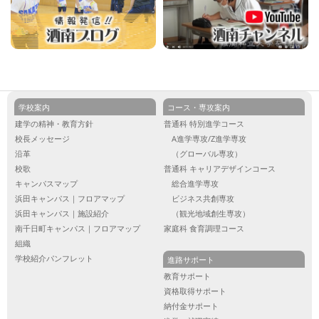
学校案内
コース・専攻案内
建学の精神・教育方針
普通科 特別進学コース
校長メッセージ
A進学専攻/Z進学専攻
沿革
（グローバル専攻）
校歌
普通科 キャリアデザインコース
キャンパスマップ
総合進学専攻
浜田キャンパス｜フロアマップ
ビジネス共創専攻
浜田キャンパス｜施設紹介
（観光地域創生専攻）
南千日町キャンパス｜フロアマップ
家庭科 食育調理コース
組織
学校紹介パンフレット
進路サポート
教育サポート
資格取得サポート
納付金サポート