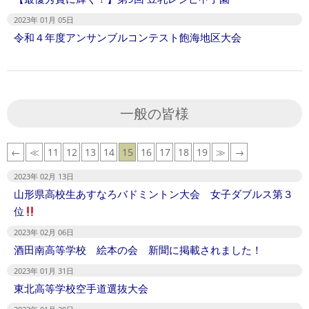
2023年 01月 05日
令和４年度アンサンブルコンテスト飽海地区大会
一般の皆様
←
≪
11
12
13
14
15
16
17
18
19
≫
→
2023年 02月 13日
山形県高校生あすなろバドミントン大会 女子ダブルス第３
位
2023年 02月 06日
酒田南高等学校 絵本の会 新聞に掲載されました！
2023年 01月 31日
東北高等学校空手道選抜大会