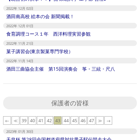
2022年 12月 02日
酒田南高校 絵本の会 新聞掲載！
2022年 12月 01日
食育調理コース１年 西洋料理実習参観
2022年 11月 21日
菓子講習会(東京製菓専門学校）
2022年 11月 14日
酒田三曲協会主催 第15回演奏会 筝・三絃・尺八
保護者の皆様
←
≪
39
40
41
42
43
44
45
46
47
≫
→
2023年 01月 30日
天皇杯 第28回全国都道府県対抗男子駅伝競走大会