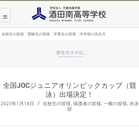
Skip
to
content
Secondary
在校生の皆様
受験生の皆様
卒業生の皆様
中学校の先生方
Navigation
Menu
全国JOCジュニアオリンピックカップ（競
泳）出場決定！
2023年1月18日
在校生の皆様
,
保護者の皆様
,
一般の皆様
,
水泳
部