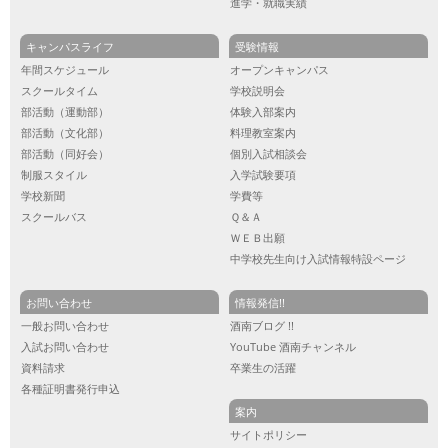
進学・就職実績
キャンパスライフ
受験情報
年間スケジュール
オープンキャンパス
スクールタイム
学校説明会
部活動（運動部）
体験入部案内
部活動（文化部）
料理教室案内
部活動（同好会）
個別入試相談会
制服スタイル
入学試験要項
学校新聞
学費等
スクールバス
Ｑ＆Ａ
ＷＥＢ出願
中学校先生向け入試情報特設ページ
お問い合わせ
情報発信!!
一般お問い合わせ
酒南ブログ !!
入試お問い合わせ
YouTube 酒南チャンネル
資料請求
卒業生の活躍
各種証明書発行申込
案内
サイトポリシー