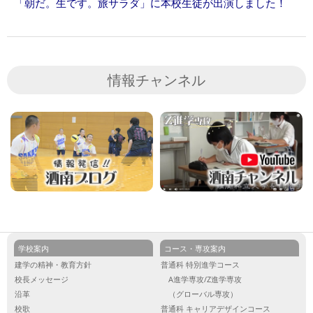
「朝だ。生です。旅サラダ」に本校生徒が出演しました！
情報チャンネル
学校案内
コース・専攻案内
建学の精神・教育方針
普通科 特別進学コース
校長メッセージ
A進学専攻/Z進学専攻
沿革
（グローバル専攻）
校歌
普通科 キャリアデザインコース