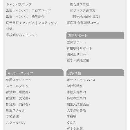
キャンパスマップ
総合進学専攻
浜田キャンパス｜フロアマップ
ビジネス共創専攻
浜田キャンパス｜施設紹介
（観光地域創生専攻）
南千日町キャンパス｜フロアマップ
家庭科 食育調理コース
組織
学校紹介パンフレット
進路サポート
教育サポート
資格取得サポート
納付金サポート
進学・就職実績
キャンパスライフ
受験情報
年間スケジュール
オープンキャンパス
スクールタイム
学校説明会
部活動（運動部）
体験入部案内
部活動（文化部）
料理教室案内
部活動（同好会）
個別入試相談会
制服スタイル
入学試験要項
学校新聞
学費等
スクールバス
Ｑ＆Ａ
ＷＥＢ出願