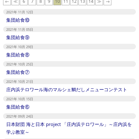
←
≪
6
7
8
9
10
11
12
13
14
≫
→
2021年 11月 12日
集団給食⑩
2021年 11月 05日
集団給食⑨
2021年 10月 29日
集団給食⑧
2021年 10月 25日
集団給食⑦
2021年 10月 21日
庄内浜テロワール海のマルシェ鯛だしメニューコンテスト
2021年 10月 15日
集団給食⑥
2021年 09月 24日
日本財団 海と日本 project 「庄内浜テロワール」～庄内浜を
学ぶ教室～