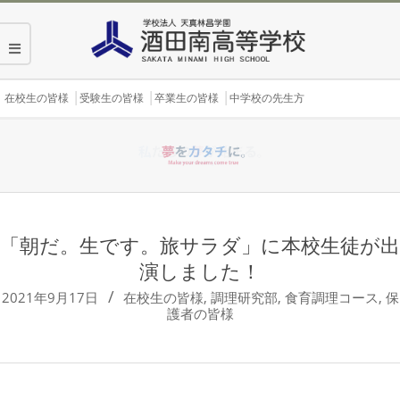
Skip
to
content
Secondary
在校生の皆様
受験生の皆様
卒業生の皆様
中学校の先生方
Navigation
Menu
「朝だ。生です。旅サラダ」に本校生徒が出
演しました！
2021年9月17日
在校生の皆様
,
調理研究部
,
食育調理コース
,
保
護者の皆様