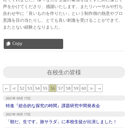
声をかけてくださり、感謝いたします。またリハーサルや打ち
合わせ中に「良いものを作りたい」という制作側の熱意やプロ
意識を目の当たりし、とても良い刺激を受けることができて、
またとない経験となりました。
Copy
2021-
09-
17
在校生の皆様
←
≪
52
53
54
55
56
57
58
59
60
≫
→
2021年 09月 17日
特進『総合的な探究の時間』課題研究中間発表会
2021年 09月 17日
「朝だ。生です。旅サラダ」に本校生徒が出演しました！