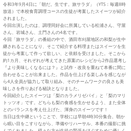
令和3年9月4日に「朝だ。生です。旅サラダ」（YTS：毎週8時
放送）で本校食育調理コースの生徒が考案したスイーツが紹介
されました。
今回出演したのは、調理同好会に所属している松浦さん、守屋
さん、岩城さん、土門さんの4名です。
今回「旅サラダ」の番組の中で、酒田市刈屋地区の和梨が生中
継されることになり、そこで紹介する料理またはスイーツを生
徒から考案して作って欲しい、と依頼を受けました。そこから
約1カ月、それぞれが考えてきた原案のレシピから2作品選考し
『より美味しくなるには？』と試作・改良を重ねて本番に間に
合わせることが出来ました。作品を仕上げる楽しみを感じなが
ら4人全員が協力して取り組み、そのチームワークの良さも美
味しさを作りあげる秘訣となりました。
今回紹介したスイーツは「梨のカラメリゼパイ」と「梨のマリ
トッツオ」です。どちらも梨の食感を生かせるよう、また全体
とのバランスを考え仕上げた、渾身のスイーツです！
当日は生中継ということで、学校には早朝4時30分集合。朝か
ら眠い目をこすりながら、準備やリハーサル、本番の撮影に挑
んでくれました。様々な方が生徒の緊張をほぐすために優しく