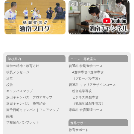
学校案内
コース・専攻案内
建学の精神・教育方針
普通科 特別進学コース
校長メッセージ
A進学専攻/Z進学専攻
沿革
（グローバル専攻）
校歌
普通科 キャリアデザインコース
キャンパスマップ
総合進学専攻
浜田キャンパス｜フロアマップ
ビジネス共創専攻
浜田キャンパス｜施設紹介
（観光地域創生専攻）
南千日町キャンパス｜フロアマップ
家庭科 食育調理コース
組織
学校紹介パンフレット
進路サポート
教育サポート