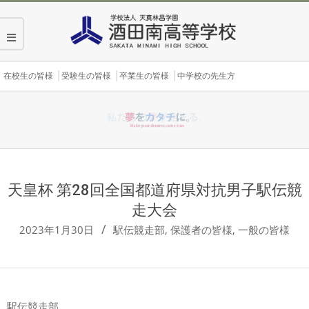
Skip
to
content
Secondary
在校生の皆様
受験生の皆様
卒業生の皆様
中学校の先生方
Navigation
Menu
天皇杯 第28回全国都道府県対抗男子駅伝競
走大会
2023年1月30日
駅伝競走部
,
保護者の皆様
,
一般の皆様
駅伝競走部