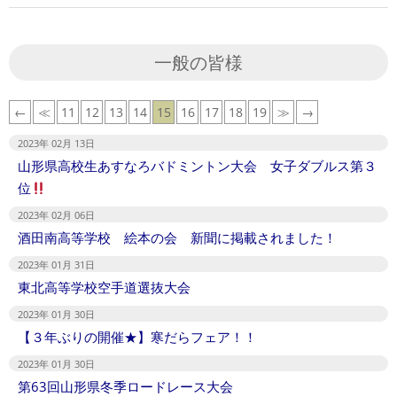
一般の皆様
←
≪
11
12
13
14
15
16
17
18
19
≫
→
2023年 02月 13日
山形県高校生あすなろバドミントン大会 女子ダブルス第３
位
2023年 02月 06日
酒田南高等学校 絵本の会 新聞に掲載されました！
2023年 01月 31日
東北高等学校空手道選抜大会
2023年 01月 30日
【３年ぶりの開催★】寒だらフェア！！
2023年 01月 30日
第63回山形県冬季ロードレース大会