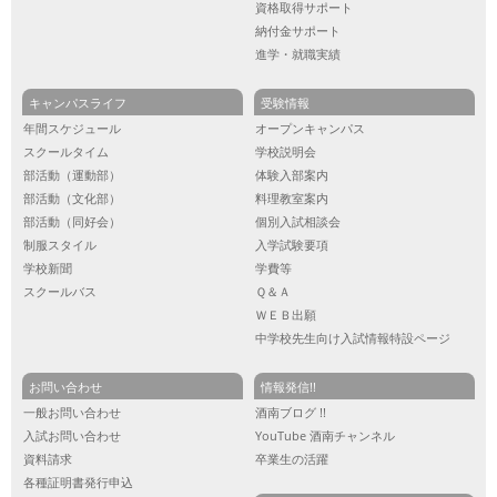
資格取得サポート
納付金サポート
進学・就職実績
キャンパスライフ
受験情報
年間スケジュール
オープンキャンパス
スクールタイム
学校説明会
部活動（運動部）
体験入部案内
部活動（文化部）
料理教室案内
部活動（同好会）
個別入試相談会
制服スタイル
入学試験要項
学校新聞
学費等
スクールバス
Ｑ＆Ａ
ＷＥＢ出願
中学校先生向け入試情報特設ページ
お問い合わせ
情報発信!!
一般お問い合わせ
酒南ブログ !!
入試お問い合わせ
YouTube 酒南チャンネル
資料請求
卒業生の活躍
各種証明書発行申込