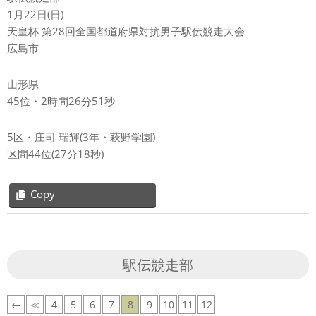
1月22日(日)
天皇杯 第28回全国都道府県対抗男子駅伝競走大会
広島市
山形県
45位・2時間26分51秒
5区・庄司 瑞輝(3年・萩野学園)
区間44位(27分18秒)
Copy
2023-
01-
30
駅伝競走部
←
≪
4
5
6
7
8
9
10
11
12