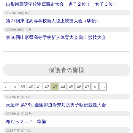
山形県高等学校駅伝競走大会 男子２位！ 女子３位！
2022年 10月 03日
第27回東北高等学校新人陸上競技大会（駅伝）
2022年 09月 12日
第56回山形県高等学校新人体育大会 陸上競技大会
保護者の皆様
←
≪
39
40
41
42
43
44
45
46
47
≫
→
2023年 01月 30日
天皇杯 第28回全国都道府県対抗男子駅伝競走大会
2023年 01月 27日
寒だらフェア 準備
2023年 01月 18日