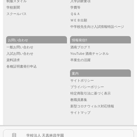
制服スタイル
入学試験要項
学校新聞
学費等
スクールバス
Ｑ＆Ａ
ＷＥＢ出願
中学校先生向け入試情報特設ページ
お問い合わせ
情報発信!!
一般お問い合わせ
酒南ブログ !!
入試お問い合わせ
YouTube 酒南チャンネル
資料請求
卒業生の活躍
各種証明書発行申込
案内
サイトポリシー
プライバシーポリシー
特定商取引法に基づく表示
教職員募集
新型コロナウィルス対応情報
サイトマップ
学校法人 天真林昌学園