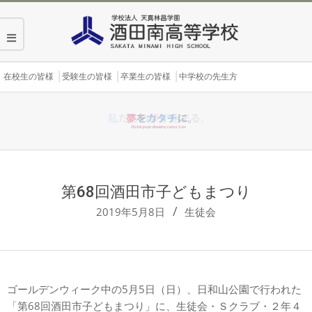
Skip
to
content
Secondary
在校生の皆様
受験生の皆様
卒業生の皆様
中学校の先生方
Navigation
Menu
第68回酒田市子どもまつり
2019年5月8日
生徒会
ゴールデンウィーク中の5月5日（日）、日和山公園で行われた
「第68回酒田市子どもまつり」に、生徒会・Ｓクラブ・２年４