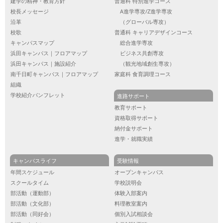
建学の精神・教育方針
普通科 特別進学コース
校長メッセージ
A進学専攻/Z進学専攻
沿革
（グローバル専攻）
校歌
普通科 キャリアデザインコース
キャンパスマップ
総合進学専攻
浜田キャンパス｜フロアマップ
ビジネス共創専攻
浜田キャンパス｜施設紹介
（観光地域創生専攻）
南千日町キャンパス｜フロアマップ
家庭科 食育調理コース
組織
学校紹介パンフレット
進路サポート
教育サポート
資格取得サポート
納付金サポート
進学・就職実績
キャンパスライフ
受験情報
年間スケジュール
オープンキャンパス
スクールタイム
学校説明会
部活動（運動部）
体験入部案内
部活動（文化部）
料理教室案内
部活動（同好会）
個別入試相談会