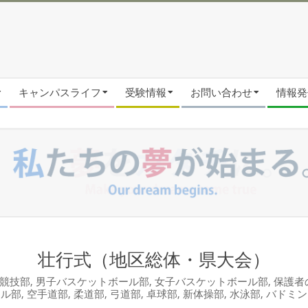
キャンパスライフ
受験情報
お問い合わせ
情報発信
壮行式（地区総体・県大会）
競技部
,
男子バスケットボール部
,
女子バスケットボール部
,
保護者
ール部
,
空手道部
,
柔道部
,
弓道部
,
卓球部
,
新体操部
,
水泳部
,
バドミン