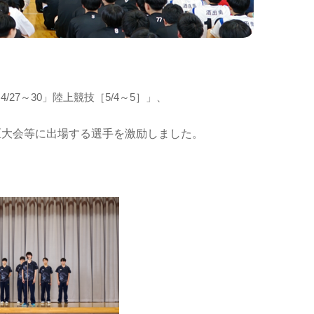
7～30」陸上競技［5/4～5］」、
区大会等に出場する選手を激励しました。