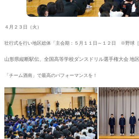
４月２３日（火）
壮行式を行い地区総体「主会期：５月１１日～１２日 ※野球［4/2
山形県縦断駅伝、全国高等学校ダンスドリル選手権大会 地
「チーム酒南」で最高のパフォーマンスを！