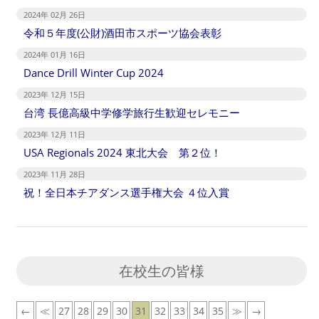
2024年 02月 26日
令和５年度(公財)酒田市スポーツ協会表彰
2024年 01月 16日
Dance Drill Winter Cup 2024
2023年 12月 15日
台湾 ⻑億⾼級中学修学旅⾏⽣歓迎セレモニー
2023年 12月 11日
USA Regionals 2024 東北大会 第２位！
2023年 11月 28日
祝！全日本チアダンス選手権大会 ４位入賞
在校生の皆様
←
≪
27
28
29
30
31
32
33
34
35
≫
→