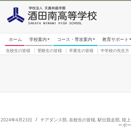
Skip
to
content
Secondary
ホーム
学校案内
コース・専攻案内
教育サポート
Navigation
Menu
在校生の皆様
受験生の皆様
卒業生の皆様
中学校の先生方
2024年4月23日
チアダンス部
,
在校生の皆様
,
駅伝競走部
,
陸上
ーボ