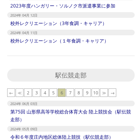
2023年度ハンガリー・ソルノク市派遣事業に参加
2024年 04月 12日
校外レクリエーション（3年食調・キャリア）
2024年 04月 11日
校外レクリエーション（１年食調・キャリア）
駅伝競走部
←
≪
2
3
4
5
6
7
8
9
10
≫
→
2024年 06月 03日
第75回 山形県高等学校総合体育大会 陸上競技会（駅伝競
走部）
2024年 05月 09日
令和６年度庄内地区総体陸上競技（駅伝競走部）