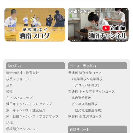
学校案内
コース・専攻案内
建学の精神・教育方針
普通科 特別進学コース
校長メッセージ
A進学専攻/Z進学専攻
沿革
（グローバル専攻）
校歌
普通科 キャリアデザインコース
キャンパスマップ
総合進学専攻
浜田キャンパス｜フロアマップ
ビジネス共創専攻
浜田キャンパス｜施設紹介
（観光地域創生専攻）
南千日町キャンパス｜フロアマップ
家庭科 食育調理コース
組織
学校紹介パンフレット
進路サポート