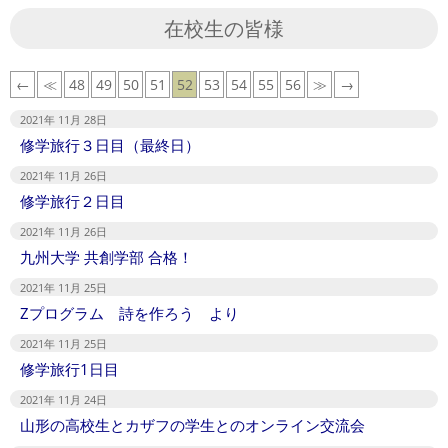
26
在校生の皆様
←
≪
48
49
50
51
52
53
54
55
56
≫
→
2021年 11月 28日
修学旅行３日目（最終日）
2021年 11月 26日
修学旅行２日目
2021年 11月 26日
九州大学 共創学部 合格！
2021年 11月 25日
Zプログラム 詩を作ろう より
2021年 11月 25日
修学旅行1日目
2021年 11月 24日
山形の高校生とカザフの学生とのオンライン交流会