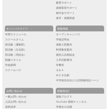
教育サポート
資格取得サポート
納付金サポート
進学・就職実績
キャンパスライフ
受験情報
年間スケジュール
オープンキャンパス
スクールタイム
学校説明会
部活動（運動部）
体験入部案内
部活動（文化部）
料理教室案内
部活動（同好会）
個別入試相談会
制服スタイル
入学試験要項
学校新聞
学費等
スクールバス
Ｑ＆Ａ
ＷＥＢ出願
中学校先生向け入試情報特設ページ
お問い合わせ
情報発信!!
一般お問い合わせ
酒南ブログ !!
入試お問い合わせ
YouTube 酒南チャンネル
資料請求
卒業生の活躍