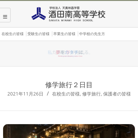
Skip
to
content
Secondary
在校生の皆様
受験生の皆様
卒業生の皆様
中学校の先生方
Navigation
Menu
修学旅行２日目
2021年11月26日
在校生の皆様
,
修学旅行
,
保護者の皆様