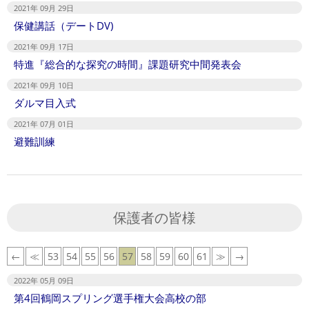
2021年 09月 29日
保健講話（デートDV)
2021年 09月 17日
特進『総合的な探究の時間』課題研究中間発表会
2021年 09月 10日
ダルマ目入式
2021年 07月 01日
避難訓練
保護者の皆様
←
≪
53
54
55
56
57
58
59
60
61
≫
→
2022年 05月 09日
第4回鶴岡スプリング選手権大会高校の部