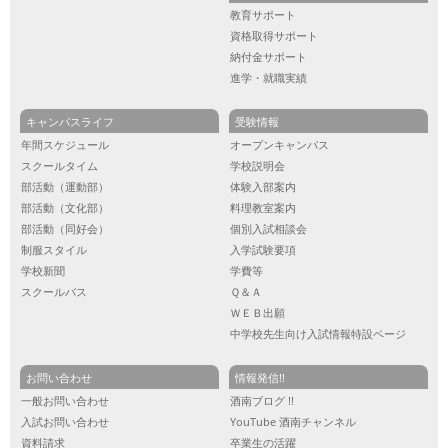
教育サポート
資格取得サポート
納付金サポート
進学・就職実績
キャンパスライフ
受験情報
年間スケジュール
オープンキャンパス
スクールタイム
学校説明会
部活動（運動部）
体験入部案内
部活動（文化部）
料理教室案内
部活動（同好会）
個別入試相談会
制服スタイル
入学試験要項
学校新聞
学費等
スクールバス
Ｑ＆Ａ
ＷＥＢ出願
中学校先生向け入試情報特設ページ
お問い合わせ
情報発信!!
一般お問い合わせ
酒南ブログ !!
入試お問い合わせ
YouTube 酒南チャンネル
資料請求
卒業生の活躍