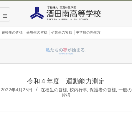
Skip
to
content
Secondary
在校生の皆様
受験生の皆様
卒業生の皆様
中学校の先生方
Navigation
Menu
令和４年度 運動能力測定
2022年4月25日
在校生の皆様
,
校内行事
,
保護者の皆様
,
一般の
皆様