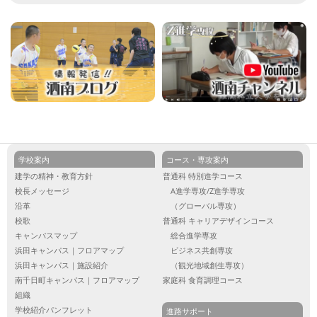
学校案内
コース・専攻案内
建学の精神・教育方針
普通科 特別進学コース
校長メッセージ
A進学専攻/Z進学専攻
沿革
（グローバル専攻）
校歌
普通科 キャリアデザインコース
キャンパスマップ
総合進学専攻
浜田キャンパス｜フロアマップ
ビジネス共創専攻
浜田キャンパス｜施設紹介
（観光地域創生専攻）
南千日町キャンパス｜フロアマップ
家庭科 食育調理コース
組織
学校紹介パンフレット
進路サポート