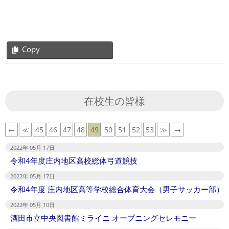
Copy
2022-
04-
25
在校生の皆様
←
≪
45
46
47
48
49
50
51
52
53
≫
→
2022年 05月 17日
令和4年度庄内地区高校総体弓道競技
2022年 05月 17日
令和4年度 庄内地区高等学校総合体育大会（男子サッカー部）
2022年 05月 10日
酒田市立中央図書館ミライニ オープニングセレモニー