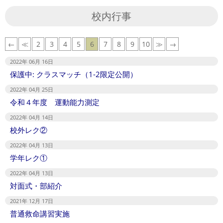
校内行事
←
≪
2
3
4
5
6
7
8
9
10
≫
→
2022年 06月 16日
保護中: クラスマッチ（1-2限定公開）
2022年 04月 25日
令和４年度 運動能力測定
2022年 04月 14日
校外レク②
2022年 04月 13日
学年レク①
2022年 04月 13日
対面式・部紹介
2021年 12月 17日
普通救命講習実施