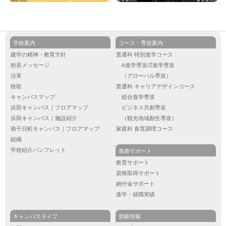
学校案内
コース・専攻案内
建学の精神・教育方針
普通科 特別進学コース
校長メッセージ
A進学専攻/Z進学専攻
沿革
（グローバル専攻）
校歌
普通科 キャリアデザインコース
キャンパスマップ
総合進学専攻
浜田キャンパス｜フロアマップ
ビジネス共創専攻
浜田キャンパス｜施設紹介
（観光地域創生専攻）
南千日町キャンパス｜フロアマップ
家庭科 食育調理コース
組織
学校紹介パンフレット
進路サポート
教育サポート
資格取得サポート
納付金サポート
進学・就職実績
キャンパスライフ
受験情報