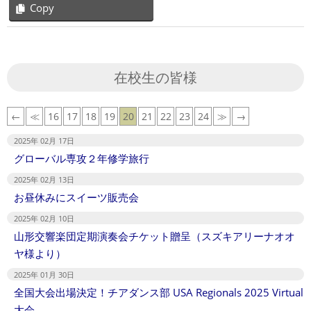
Copy
2025-
02-
13
在校生の皆様
←
≪
16
17
18
19
20
21
22
23
24
≫
→
2025年 02月 17日
グローバル専攻２年修学旅行
2025年 02月 13日
お昼休みにスイーツ販売会
2025年 02月 10日
山形交響楽団定期演奏会チケット贈呈（スズキアリーナオオ
ヤ様より）
2025年 01月 30日
全国大会出場決定！チアダンス部 USA Regionals 2025 Virtual
大会