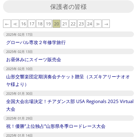
保護者の皆様
←
≪
16
17
18
19
20
21
22
23
24
≫
→
2025年 02月 17日
グローバル専攻２年修学旅行
2025年 02月 13日
お昼休みにスイーツ販売会
2025年 02月 10日
山形交響楽団定期演奏会チケット贈呈（スズキアリーナオオ
ヤ様より）
2025年 01月 30日
全国大会出場決定！チアダンス部 USA Regionals 2025 Virtual
大会
2025年 01月 29日
祝！優勝”上位独占”山形県冬季ロードレース大会
2025年 01月 14日