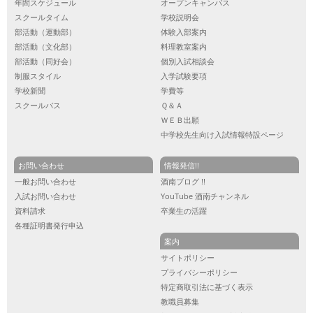
年間スケジュール
オープンキャンパス
スクールタイム
学校説明会
部活動（運動部）
体験入部案内
部活動（文化部）
料理教室案内
部活動（同好会）
個別入試相談会
制服スタイル
入学試験要項
学校新聞
学費等
スクールバス
Ｑ＆Ａ
ＷＥＢ出願
中学校先生向け入試情報特設ページ
お問い合わせ
情報発信!!
一般お問い合わせ
酒南ブログ !!
入試お問い合わせ
YouTube 酒南チャンネル
資料請求
卒業生の活躍
各種証明書発行申込
案内
サイトポリシー
プライバシーポリシー
特定商取引法に基づく表示
教職員募集