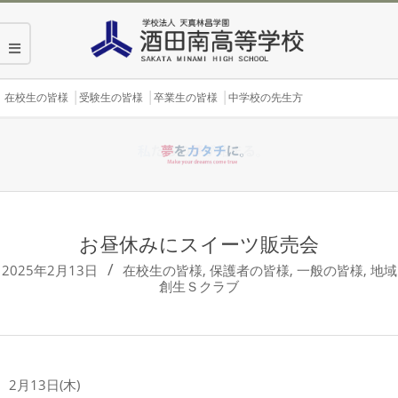
Skip
to
content
Secondary
在校生の皆様
受験生の皆様
卒業生の皆様
中学校の先生方
Navigation
Menu
お昼休みにスイーツ販売会
2025年2月13日
在校生の皆様
,
保護者の皆様
,
一般の皆様
,
地域
創生Ｓクラブ
2月13日(木)