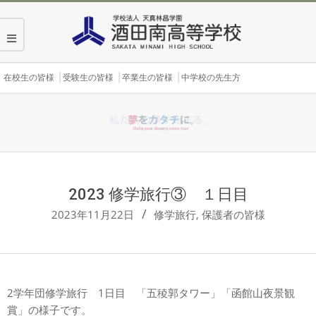
Skip
to
content
Secondary
在校生の皆様
受験生の皆様
卒業生の皆様
中学校の先生方
Navigation
Menu
2023 修学旅行③ １日目
2023年11月22日
修学旅行
,
保護者の皆様
2学年団修学旅行 1日目 「五稜郭タワー」「函館山夜景観
賞」の様子です。