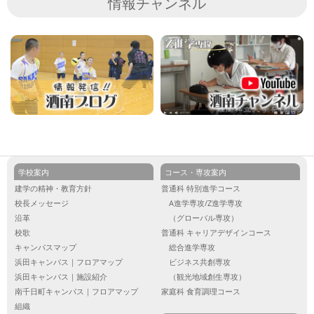
情報チャンネル
学校案内
コース・専攻案内
建学の精神・教育方針
普通科 特別進学コース
校長メッセージ
A進学専攻/Z進学専攻
沿革
（グローバル専攻）
校歌
普通科 キャリアデザインコース
キャンパスマップ
総合進学専攻
浜田キャンパス｜フロアマップ
ビジネス共創専攻
浜田キャンパス｜施設紹介
（観光地域創生専攻）
南千日町キャンパス｜フロアマップ
家庭科 食育調理コース
組織