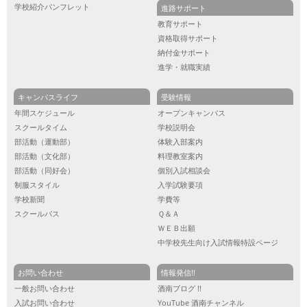
学校紹介パンフレット
進路サポート
教育サポート
資格取得サポート
納付金サポート
進学・就職実績
キャンパスライフ
受験情報
年間スケジュール
オープンキャンパス
スクールタイム
学校説明会
部活動（運動部）
体験入部案内
部活動（文化部）
料理教室案内
部活動（同好会）
個別入試相談会
制服スタイル
入学試験要項
学校新聞
学費等
スクールバス
Ｑ＆Ａ
ＷＥＢ出願
中学校先生向け入試情報特設ページ
お問い合わせ
情報発信!!
一般お問い合わせ
酒南ブログ !!
入試お問い合わせ
YouTube 酒南チャンネル