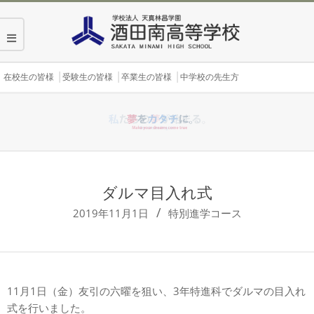
Skip
to
content
Secondary
在校生の皆様
受験生の皆様
卒業生の皆様
中学校の先生方
Navigation
Menu
ダルマ目入れ式
2019年11月1日
特別進学コース
11月1日（金）友引の六曜を狙い、3年特進科でダルマの目入れ
式を行いました。