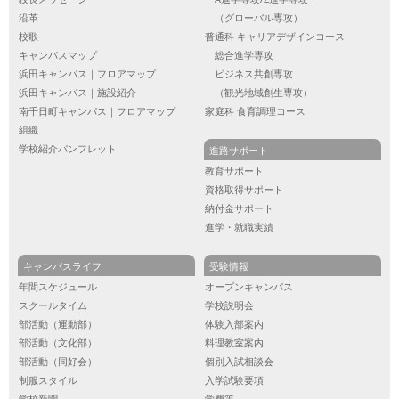
沿革
（グローバル専攻）
校歌
普通科 キャリアデザインコース
キャンパスマップ
総合進学専攻
浜田キャンパス｜フロアマップ
ビジネス共創専攻
浜田キャンパス｜施設紹介
（観光地域創生専攻）
南千日町キャンパス｜フロアマップ
家庭科 食育調理コース
組織
学校紹介パンフレット
進路サポート
教育サポート
資格取得サポート
納付金サポート
進学・就職実績
キャンパスライフ
受験情報
年間スケジュール
オープンキャンパス
スクールタイム
学校説明会
部活動（運動部）
体験入部案内
部活動（文化部）
料理教室案内
部活動（同好会）
個別入試相談会
制服スタイル
入学試験要項
学校新聞
学費等