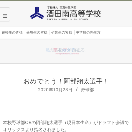
Skip
to
content
Secondary
在校生の皆様
受験生の皆様
卒業生の皆様
中学校の先生方
Navigation
Menu
おめでとう！阿部翔太選手！
2020年10月28日
野球部
本校野球部OBの阿部翔太選手（現日本生命）がドラフト会議で
オリックスより指名されました。