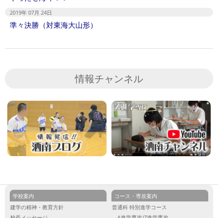
2019年 07月 24日
準々決勝（対東海大山形）
情報チャンネル
学校案内
コース・専攻案内
建学の精神・教育方針
普通科 特別進学コース
校長メッセージ
A進学専攻/Z進学専攻