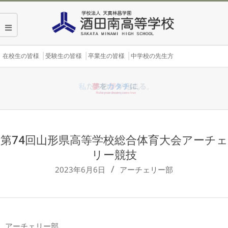
Skip
to
content
Secondary
在校生の皆様
受験生の皆様
卒業生の皆様
中学校の先生方
Navigation
Menu
第74回山形県高等学校総合体育大会アーチェ
リー競技
2023年6月6日
アーチェリー部
アーチェリー部