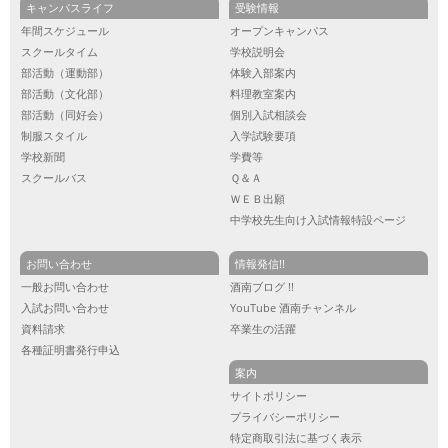
キャンパスライフ
受験情報
年間スケジュール
オープンキャンパス
スクールタイム
学校説明会
部活動（運動部）
体験入部案内
部活動（文化部）
料理教室案内
部活動（同好会）
個別入試相談会
制服スタイル
入学試験要項
学校新聞
学費等
スクールバス
Ｑ＆Ａ
ＷＥＢ出願
中学校先生向け入試情報特設ページ
お問い合わせ
情報発信!!
一般お問い合わせ
酒南ブログ !!
入試お問い合わせ
YouTube 酒南チャンネル
資料請求
卒業生の活躍
各種証明書発行申込
案内
サイトポリシー
プライバシーポリシー
特定商取引法に基づく表示