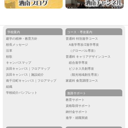
学校案内
コース・専攻案内
建学の精神・教育方針
普通科 特別進学コース
校長メッセージ
A進学専攻/Z進学専攻
沿革
（グローバル専攻）
校歌
普通科 キャリアデザインコース
キャンパスマップ
総合進学専攻
浜田キャンパス｜フロアマップ
ビジネス共創専攻
浜田キャンパス｜施設紹介
（観光地域創生専攻）
南千日町キャンパス｜フロアマップ
家庭科 食育調理コース
組織
学校紹介パンフレット
進路サポート
教育サポート
資格取得サポート
納付金サポート
進学・就職実績