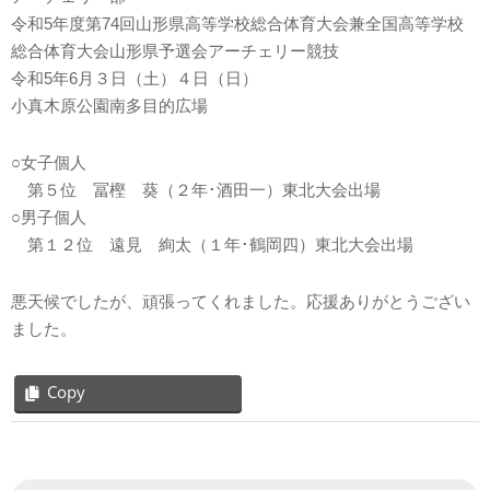
令和5年度第74回山形県高等学校総合体育大会兼全国高等学校
総合体育大会山形県予選会アーチェリー競技
令和5年6月３日（土）４日（日）
小真木原公園南多目的広場
○女子個人
第５位 冨樫 葵（２年･酒田一）東北大会出場
○男子個人
第１２位 遠見 絢太（１年･鶴岡四）東北大会出場
悪天候でしたが、頑張ってくれました。応援ありがとうござい
ました。
Copy
2023-
06-
06