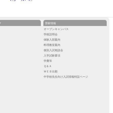
フ
受験情報
ル
オープンキャンパス
学校説明会
）
体験入部案内
）
料理教室案内
）
個別入試相談会
入学試験要項
学費等
Ｑ＆Ａ
ＷＥＢ出願
中学校先生向け入試情報特設ページ