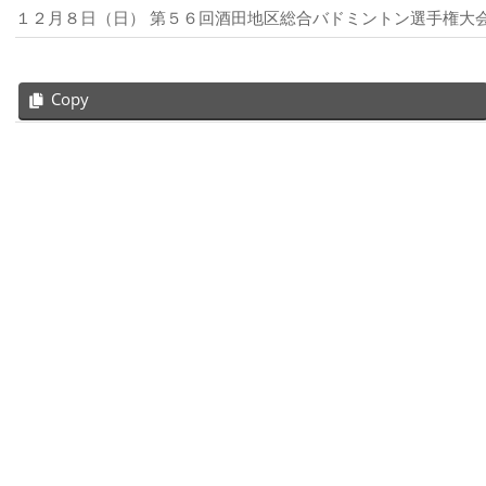
１２月８日（日） 第５６回酒田地区総合バドミントン選手権大会
Copy
2020-
09-
13