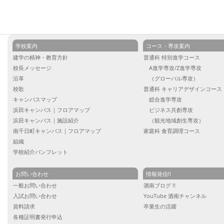
学校案内
コース・専攻案内
建学の精神・教育方針
普通科 特別進学コース
校長メッセージ
A進学専攻/Z進学専攻
沿革
（グローバル専攻）
校歌
普通科 キャリアデザインコース
キャンパスマップ
総合進学専攻
浜田キャンパス｜フロアマップ
ビジネス共創専攻
浜田キャンパス｜施設紹介
（観光地域創生専攻）
南千日町キャンパス｜フロアマップ
家庭科 食育調理コース
組織
学校紹介パンフレット
お問い合わせ
情報発信!!
一般お問い合わせ
酒南ブログ !!
入試お問い合わせ
YouTube 酒南チャンネル
資料請求
卒業生の活躍
各種証明書発行申込