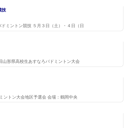
競技
バドミントン競技 ５月３日（土）・４日（日
７回山形県高校生あすなろバドミントン大会
ドミントン大会地区予選会 会場：鶴岡中央