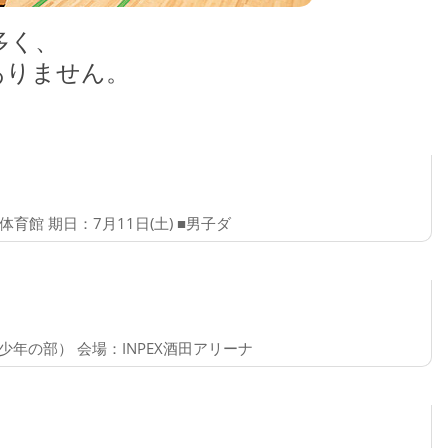
多く、
ありません。
館 期日：7月11日(土) ■男子ダ
）
年の部） 会場：INPEX酒田アリーナ