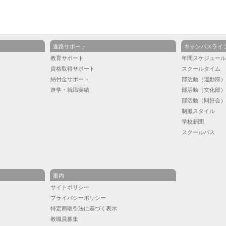
進路サポート
キャンパスライ
教育サポート
年間スケジュー
資格取得サポート
スクールタイム
納付金サポート
部活動（運動部
進学・就職実績
部活動（文化部
部活動（同好会
制服スタイル
学校新聞
スクールバス
案内
サイトポリシー
プライバシーポリシー
特定商取引法に基づく表示
教職員募集