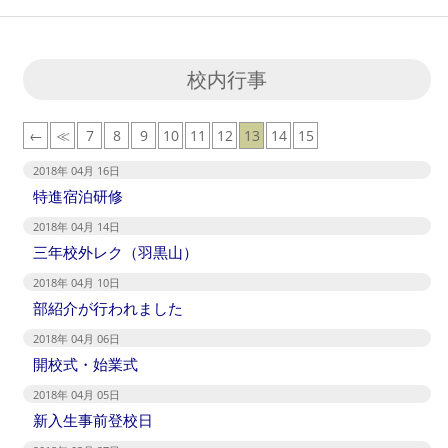
校内行事
←
≪
7
8
9
10
11
12
13
14
15
2018年 04月 16日
特進宿泊研修
2018年 04月 14日
三年校外レク（羽黒山）
2018年 04月 10日
部紹介が行われました
2018年 04月 06日
開校式・始業式
2018年 04月 05日
新入生事前登校日