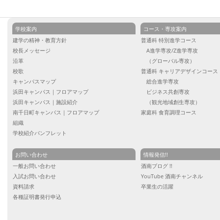
学校案内
コース・専攻案内
建学の精神・教育方針
普通科 特別進学コース
校長メッセージ
A進学専攻/Z進学専攻
沿革
（グローバル専攻）
校歌
普通科 キャリアデザインコース
キャンパスマップ
総合進学専攻
浜田キャンパス｜フロアマップ
ビジネス共創専攻
浜田キャンパス｜施設紹介
（観光地域創生専攻）
南千日町キャンパス｜フロアマップ
家庭科 食育調理コース
組織
学校紹介パンフレット
お問い合わせ
情報発信!!
一般お問い合わせ
酒南ブログ !!
入試お問い合わせ
YouTube 酒南チャンネル
資料請求
卒業生の活躍
各種証明書発行申込