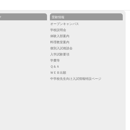
フ
受験情報
ル
オープンキャンパス
学校説明会
）
体験入部案内
）
料理教室案内
）
個別入試相談会
入学試験要項
学費等
Ｑ＆Ａ
ＷＥＢ出願
中学校先生向け入試情報特設ページ