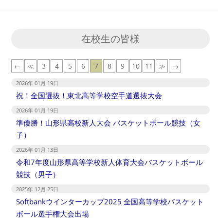
在校生の皆様
←
≪
3
4
5
6
7
8
9
10
11
≫
→
2026年 01月 19日
祝！全国選抜！東北高等学校空手道選抜大会
2026年 01月 19日
準優勝！山形県高校新人大会 バスケットボール競技（女
子）
2026年 01月 13日
令和7年度山形県高等学校新人体育大会バスケットボール
競技（男子）
2025年 12月 25日
Softbankウインターカップ2025 全国高等学校バスケット
ボール選手権大会出場