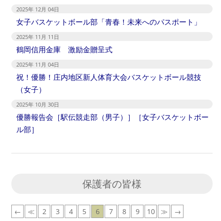
2025年 12月 04日
女子バスケットボール部「青春！未来へのパスポート」
2025年 11月 11日
鶴岡信用金庫 激励金贈呈式
2025年 11月 04日
祝！優勝！庄内地区新人体育大会バスケットボール競技
（女子）
2025年 10月 30日
優勝報告会［駅伝競走部（男子）］［女子バスケットボー
ル部］
保護者の皆様
←
≪
2
3
4
5
6
7
8
9
10
≫
→