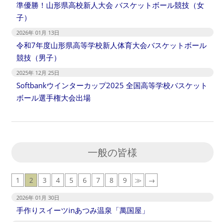
準優勝！山形県高校新人大会 バスケットボール競技（女
子）
2026年 01月 13日
令和7年度山形県高等学校新人体育大会バスケットボール
競技（男子）
2025年 12月 25日
Softbankウインターカップ2025 全国高等学校バスケット
ボール選手権大会出場
一般の皆様
1
2
3
4
5
6
7
8
9
≫
→
2026年 01月 30日
手作りスイーツinあつみ温泉「萬国屋」