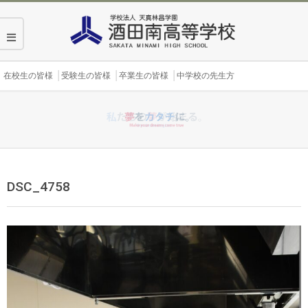
Skip
to
content
Secondary
在校生の皆様
受験生の皆様
卒業生の皆様
中学校の先生方
Navigation
Menu
DSC_4758