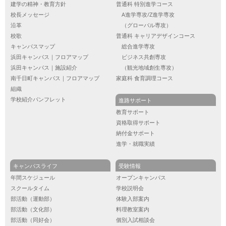
建学の精神・教育方針
普通科 特別進学コース
校長メッセージ
A進学専攻/Z進学専攻
沿革
（グローバル専攻）
校歌
普通科 キャリアデザインコース
キャンパスマップ
総合進学専攻
浜田キャンパス｜フロアマップ
ビジネス共創専攻
浜田キャンパス｜施設紹介
（観光地域創生専攻）
南千日町キャンパス｜フロアマップ
家庭科 食育調理コース
組織
学校紹介パンフレット
進路サポート
教育サポート
資格取得サポート
納付金サポート
進学・就職実績
キャンパスライフ
受験情報
年間スケジュール
オープンキャンパス
スクールタイム
学校説明会
部活動（運動部）
体験入部案内
部活動（文化部）
料理教室案内
部活動（同好会）
個別入試相談会