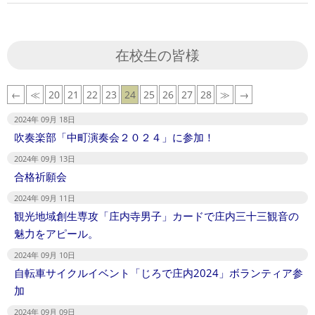
2024-
09-
10
在校生の皆様
←
≪
20
21
22
23
24
25
26
27
28
≫
→
2024年 09月 18日
吹奏楽部「中町演奏会２０２４」に参加！
2024年 09月 13日
合格祈願会
2024年 09月 11日
観光地域創生専攻「庄内寺男子」カードで庄内三十三観音の
魅力をアピール。
2024年 09月 10日
自転車サイクルイベント「じろで庄内2024」ボランティア参
加
2024年 09月 09日