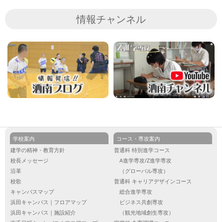
情報チャンネル
学校案内
コース・専攻案内
建学の精神・教育方針
普通科 特別進学コース
校長メッセージ
A進学専攻/Z進学専攻
沿革
（グローバル専攻）
校歌
普通科 キャリアデザインコース
キャンパスマップ
総合進学専攻
浜田キャンパス｜フロアマップ
ビジネス共創専攻
浜田キャンパス｜施設紹介
（観光地域創生専攻）