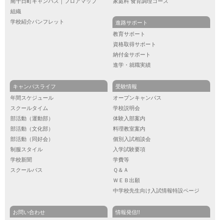
南千日町キャンパス｜フロアマップ
家庭科 食育調理コース
組織
学校紹介パンフレット
進路サポート
教育サポート
資格取得サポート
納付金サポート
進学・就職実績
キャンパスライフ
受験情報
年間スケジュール
オープンキャンパス
スクールタイム
学校説明会
部活動（運動部）
体験入部案内
部活動（文化部）
料理教室案内
部活動（同好会）
個別入試相談会
制服スタイル
入学試験要項
学校新聞
学費等
スクールバス
Ｑ＆Ａ
ＷＥＢ出願
中学校先生向け入試情報特設ページ
お問い合わせ
情報発信!!