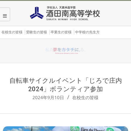
Skip
to
content
Secondary
在校生の皆様
受験生の皆様
卒業生の皆様
中学校の先生方
Navigation
Menu
自転車サイクルイベント「じろで庄内
2024」ボランティア参加
2024年9月10日
在校生の皆様