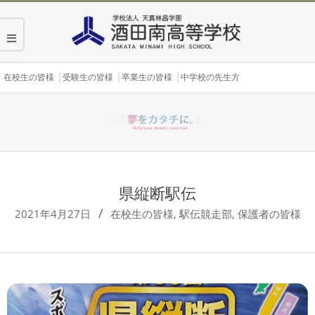
Skip
to
content
Secondary
在校生の皆様
受験生の皆様
卒業生の皆様
中学校の先生方
Navigation
Menu
県縦断駅伝
2021年4月27日
在校生の皆様
,
駅伝競走部
,
保護者の皆様