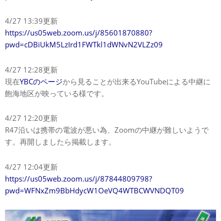
4/27 13:39更新
https://us05web.zoom.us/j/85601870880?
pwd=cDBiUkM5LzIrd1FWTkl1dWNvN2VLZz09
4/27 12:28更新
現在
YBCのページ
から見ることが出来るYouTubeによる中継に
飽海地区が映っている様です。
4/27 12:20更新
R47沿いは携帯の電波が悪い為、Zoomの中継が難しいようで
す。再開しましたら掲載します。
4/27 12:04更新
https://us05web.zoom.us/j/87844809798?
pwd=WFNxZm9BbHdycW1OeVQ4WTBCWVNDQT09