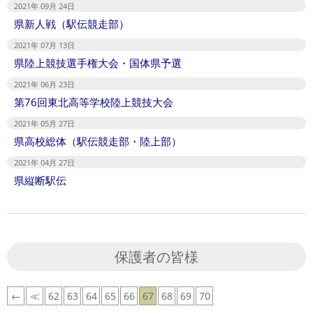
2021年 09月 24日
県新人戦（駅伝競走部）
2021年 07月 13日
県陸上競技選手権大会・国体県予選
2021年 06月 23日
第76回東北高等学校陸上競技大会
2021年 05月 27日
県高校総体（駅伝競走部・陸上部）
2021年 04月 27日
県縦断駅伝
保護者の皆様
←
≪
62
63
64
65
66
67
68
69
70