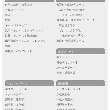
建学の精神・教育方針
普通科 特別進学コース
校長メッセージ
A進学専攻/Z進学専攻
沿革
（グローバル専攻）
校歌
普通科 キャリアデザインコース
キャンパスマップ
総合進学専攻
浜田キャンパス｜フロアマップ
ビジネス共創専攻
浜田キャンパス｜施設紹介
（観光地域創生専攻）
南千日町キャンパス｜フロアマップ
家庭科 食育調理コース
組織
学校紹介パンフレット
進路サポート
教育サポート
資格取得サポート
納付金サポート
進学・就職実績
キャンパスライフ
受験情報
年間スケジュール
オープンキャンパス
スクールタイム
学校説明会
部活動（運動部）
体験入部案内
部活動（文化部）
料理教室案内
部活動（同好会）
個別入試相談会