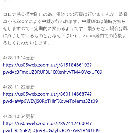
コロナ感染拡大防止の為、沿道での応援は行いませんが、監察
車からZoomによる中継が行われます。中継URLは随時お知ら
せしますので（定期的に変わるようです。繋がらない場合は既
に終了しているものとお考え下さい）、Zoom経由での応援よ
ろしくおねがいします。
4/28 13:14更新
https://us05web.zoom.us/j/81518466193?
pwd=c3FmdUZ0RUF3L1BXenhvVTM4QVcxUT09
4/28 11:22更新
https://us05web.zoom.us/j/86011466874?
pwd=aWp6WEVJS0RpTHlrTXdweTc4ems3Zz09
4/28 10:54更新
https://us05web.zoom.us/j/89741246004?
pwd=R25aR2JsQnVBUGZybzROYzYvK1BNUT09