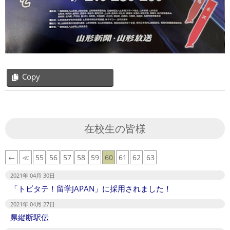
Copy
2021-
04-
27
在校生の皆様
←
≪
55
56
57
58
59
60
61
62
63
2021年 04月 30日
「トビタテ！留学JAPAN」に採用されました！
2021年 04月 27日
県縦断駅伝