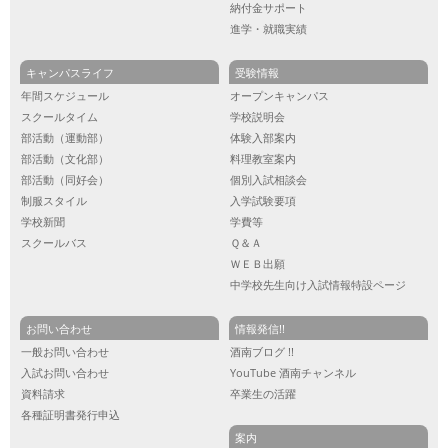
納付金サポート
進学・就職実績
キャンパスライフ
受験情報
年間スケジュール
オープンキャンパス
スクールタイム
学校説明会
部活動（運動部）
体験入部案内
部活動（文化部）
料理教室案内
部活動（同好会）
個別入試相談会
制服スタイル
入学試験要項
学校新聞
学費等
スクールバス
Ｑ＆Ａ
ＷＥＢ出願
中学校先生向け入試情報特設ページ
お問い合わせ
情報発信!!
一般お問い合わせ
酒南ブログ !!
入試お問い合わせ
YouTube 酒南チャンネル
資料請求
卒業生の活躍
各種証明書発行申込
案内