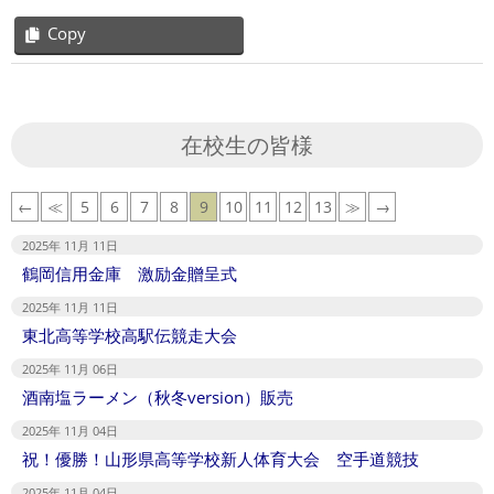
Copy
2025-
10-
28
在校生の皆様
←
≪
5
6
7
8
9
10
11
12
13
≫
→
2025年 11月 11日
鶴岡信用金庫 激励金贈呈式
2025年 11月 11日
東北高等学校高駅伝競走大会
2025年 11月 06日
酒南塩ラーメン（秋冬version）販売
2025年 11月 04日
祝！優勝！山形県高等学校新人体育大会 空手道競技
2025年 11月 04日