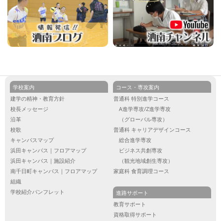
学校案内
コース・専攻案内
建学の精神・教育方針
普通科 特別進学コース
校長メッセージ
A進学専攻/Z進学専攻
沿革
（グローバル専攻）
校歌
普通科 キャリアデザインコース
キャンパスマップ
総合進学専攻
浜田キャンパス｜フロアマップ
ビジネス共創専攻
浜田キャンパス｜施設紹介
（観光地域創生専攻）
南千日町キャンパス｜フロアマップ
家庭科 食育調理コース
組織
学校紹介パンフレット
進路サポート
教育サポート
資格取得サポート