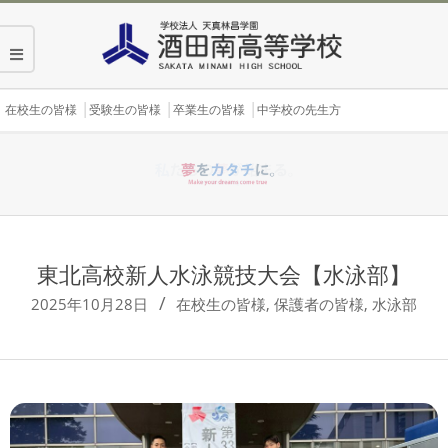
Skip
to
content
Secondary
在校生の皆様
受験生の皆様
卒業生の皆様
中学校の先生方
Navigation
Menu
東北高校新人水泳競技大会【水泳部】
2025年10月28日
在校生の皆様
,
保護者の皆様
,
水泳部