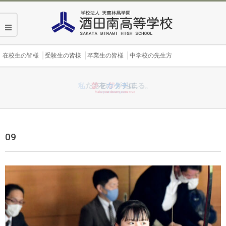
Skip
to
content
Secondary
在校生の皆様
受験生の皆様
卒業生の皆様
中学校の先生方
Navigation
Menu
09