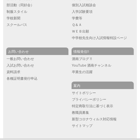
部活動（同好会）
個別入試相談会
制服スタイル
入学試験要項
学校新聞
学費等
スクールバス
Ｑ＆Ａ
ＷＥＢ出願
中学校先生向け入試情報特設ページ
お問い合わせ
情報発信!!
一般お問い合わせ
酒南ブログ !!
入試お問い合わせ
YouTube 酒南チャンネル
資料請求
卒業生の活躍
各種証明書発行申込
案内
サイトポリシー
プライバシーポリシー
特定商取引法に基づく表示
教職員募集
新型コロナウィルス対応情報
サイトマップ