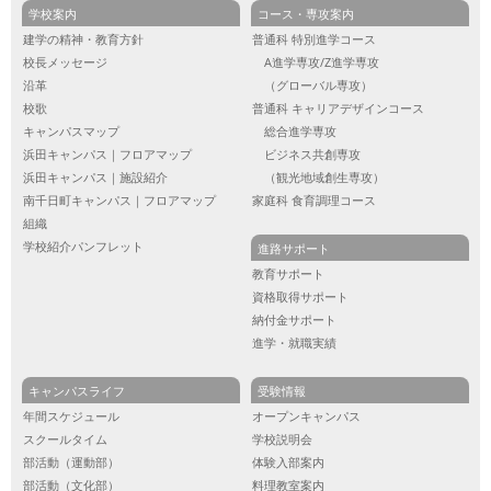
学校案内
コース・専攻案内
建学の精神・教育方針
普通科 特別進学コース
校長メッセージ
A進学専攻/Z進学専攻
沿革
（グローバル専攻）
校歌
普通科 キャリアデザインコース
キャンパスマップ
総合進学専攻
浜田キャンパス｜フロアマップ
ビジネス共創専攻
浜田キャンパス｜施設紹介
（観光地域創生専攻）
南千日町キャンパス｜フロアマップ
家庭科 食育調理コース
組織
学校紹介パンフレット
進路サポート
教育サポート
資格取得サポート
納付金サポート
進学・就職実績
キャンパスライフ
受験情報
年間スケジュール
オープンキャンパス
スクールタイム
学校説明会
部活動（運動部）
体験入部案内
部活動（文化部）
料理教室案内