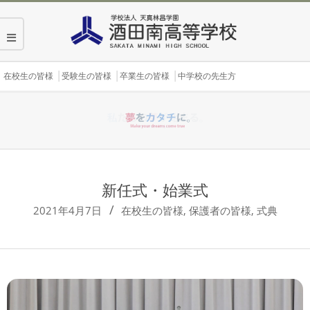
Skip
to
content
Secondary
在校生の皆様
受験生の皆様
卒業生の皆様
中学校の先生方
Navigation
Menu
新任式・始業式
2021年4月7日
在校生の皆様
,
保護者の皆様
,
式典