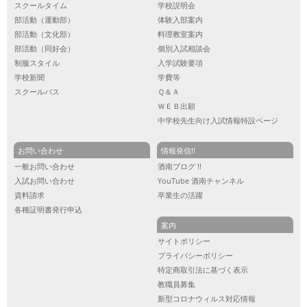
スクールタイム
学校説明会
部活動（運動部）
体験入部案内
部活動（文化部）
料理教室案内
部活動（同好会）
個別入試相談会
制服スタイル
入学試験要項
学校新聞
学費等
スクールバス
Ｑ＆Ａ
ＷＥＢ出願
中学校先生向け入試情報特設ページ
お問い合わせ
情報発信!!
一般お問い合わせ
酒南ブログ !!
入試お問い合わせ
YouTube 酒南チャンネル
資料請求
卒業生の活躍
各種証明書発行申込
案内
サイトポリシー
プライバシーポリシー
特定商取引法に基づく表示
教職員募集
新型コロナウィルス対応情報