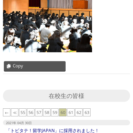
Copy
2021-
04-
07
在校生の皆様
←
≪
55
56
57
58
59
60
61
62
63
2021年 04月 30日
「トビタテ！留学JAPAN」に採用されました！