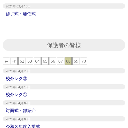
2021年 03月 18日
修了式・離任式
保護者の皆様
←
≪
62
63
64
65
66
67
68
69
70
2021年 04月 20日
校外レク②
2021年 04月 13日
校外レク①
2021年 04月 09日
対面式・部紹介
2021年 04月 08日
令和３年度入学式