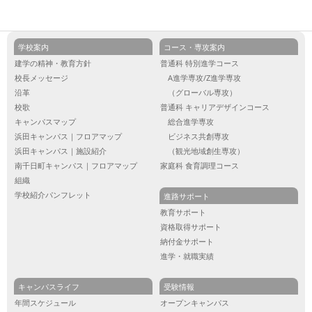
学校案内
コース・専攻案内
建学の精神・教育方針
普通科 特別進学コース
校長メッセージ
A進学専攻/Z進学専攻
沿革
（グローバル専攻）
校歌
普通科 キャリアデザインコース
キャンパスマップ
総合進学専攻
浜田キャンパス｜フロアマップ
ビジネス共創専攻
浜田キャンパス｜施設紹介
（観光地域創生専攻）
南千日町キャンパス｜フロアマップ
家庭科 食育調理コース
組織
学校紹介パンフレット
進路サポート
教育サポート
資格取得サポート
納付金サポート
進学・就職実績
キャンパスライフ
受験情報
年間スケジュール
オープンキャンパス