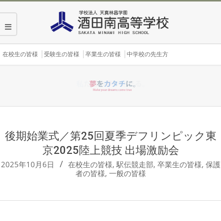
Skip
to
content
Secondary
在校生の皆様
受験生の皆様
卒業生の皆様
中学校の先生方
Navigation
Menu
後期始業式／第25回夏季デフリンピック東
京2025陸上競技 出場激励会
2025年10月6日
在校生の皆様
,
駅伝競走部
,
卒業生の皆様
,
保護
者の皆様
,
一般の皆様