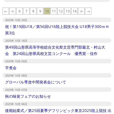
←
≪
6
7
8
9
10
11
12
13
14
≫
→
2025年 10月 20日
祝！第19回U18／第56回U16陸上競技大会 U18男子300ｍＨ
第3位
2025年 10月 16日
第49回山形県高等学校総合文化祭文芸専門部最北・村山大
会 第24回山形県高校文芸コンクール 優秀賞・佳作
2025年 10月 09日
芋煮会
2025年 10月 08日
グローバル専攻中間発表会について
2025年 10月 07日
秋の味覚フェアのお知らせ
2025年 10月 06日
後期始業式／第25回夏季デフリンピック東京2025陸上競技 出