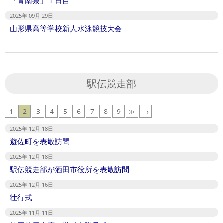
「青南祭」１日目
2025年 09月 29日
山形県高等学校新人水泳競技大会
駅伝競走部
1
2
3
4
5
6
7
8
9
≫
→
2025年 12月 18日
遊佐町を表敬訪問
2025年 12月 18日
駅伝競走部が酒田市役所を表敬訪問
2025年 12月 16日
壮行式
2025年 11月 11日