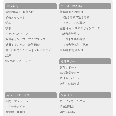
学校案内
コース・専攻案内
建学の精神・教育方針
普通科 特別進学コース
校長メッセージ
A進学専攻/Z進学専攻
沿革
（グローバル専攻）
校歌
普通科 キャリアデザインコース
キャンパスマップ
総合進学専攻
浜田キャンパス｜フロアマップ
ビジネス共創専攻
浜田キャンパス｜施設紹介
（観光地域創生専攻）
南千日町キャンパス｜フロアマップ
家庭科 食育調理コース
組織
学校紹介パンフレット
進路サポート
教育サポート
資格取得サポート
納付金サポート
進学・就職実績
キャンパスライフ
受験情報
年間スケジュール
オープンキャンパス
スクールタイム
学校説明会
部活動（運動部）
体験入部案内