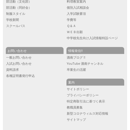
部活動（文化部）
料理教室案内
部活動（同好会）
個別入試相談会
制服スタイル
入学試験要項
学校新聞
学費等
スクールバス
Ｑ＆Ａ
ＷＥＢ出願
中学校先生向け入試情報特設ページ
お問い合わせ
情報発信!!
一般お問い合わせ
酒南ブログ !!
入試お問い合わせ
YouTube 酒南チャンネル
資料請求
卒業生の活躍
各種証明書発行申込
案内
サイトポリシー
プライバシーポリシー
特定商取引法に基づく表示
教職員募集
新型コロナウィルス対応情報
サイトマップ