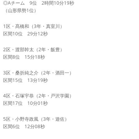
◎Aチーム 9位 2時間10分19秒
（山形県勢1位）
1区・髙橋和（3年・真室川）
区間10位 29分12秒
2区・渡部幹太（2年・飯豊）
区間8位 15分18秒
3区・桑折純之介（2年・酒田一）
区間15位 13分19秒
4区・石塚宇恭（2年・戸沢学園）
区間17位 10分01秒
5区・小野寺政風（3年・遊佐）
区間6位 12分08秒