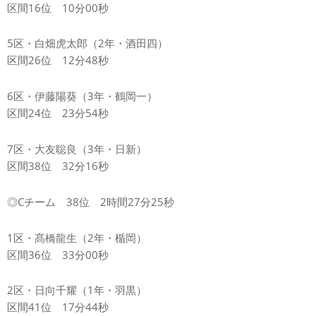
区間16位 10分00秒
5区・白畑虎太郎（2年・酒田四）
区間26位 12分48秒
6区・伊藤陽葵（3年・鶴岡一）
区間24位 23分54秒
7区・大友聡良（3年・日新）
区間38位 32分16秒
◎Cチーム 38位 2時間27分25秒
1区・髙橋龍生（2年・楯岡）
区間36位 33分00秒
2区・日向千耀（1年・羽黒）
区間41位 17分44秒