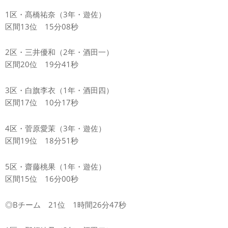
1区・髙橋祐奈（3年・遊佐）
区間13位 15分08秒
2区・三井優和（2年・酒田一）
区間20位 19分41秒
3区・白旗李衣（1年・酒田四）
区間17位 10分17秒
4区・菅原愛茉（3年・遊佐）
区間19位 18分51秒
5区・齋藤桃果（1年・遊佐）
区間15位 16分00秒
◎Bチーム 21位 1時間26分47秒