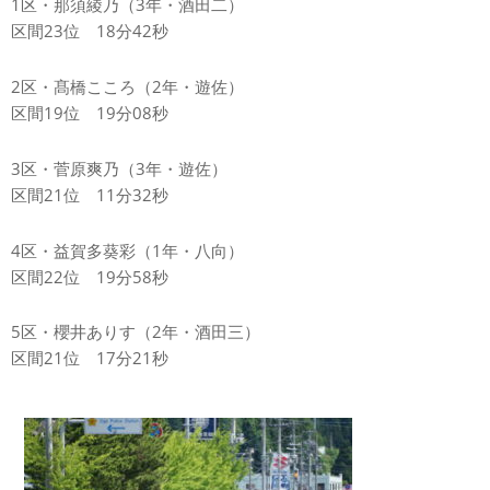
1区・那須綾乃（3年・酒田二）
区間23位 18分42秒
2区・髙橋こころ（2年・遊佐）
区間19位 19分08秒
3区・菅原爽乃（3年・遊佐）
区間21位 11分32秒
4区・益賀多葵彩（1年・八向）
区間22位 19分58秒
5区・櫻井ありす（2年・酒田三）
区間21位 17分21秒