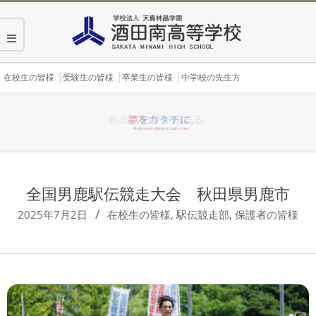
Skip
to
content
Secondary
在校生の皆様
受験生の皆様
卒業生の皆様
中学校の先生方
Navigation
Menu
全国男鹿駅伝競走大会 秋田県男鹿市
2025年7月2日
在校生の皆様
,
駅伝競走部
,
保護者の皆様