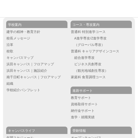
学校案内
コース・専攻案内
建学の精神・教育方針
普通科 特別進学コース
校長メッセージ
A進学専攻/Z進学専攻
沿革
（グローバル専攻）
校歌
普通科 キャリアデザインコース
キャンパスマップ
総合進学専攻
浜田キャンパス｜フロアマップ
ビジネス共創専攻
浜田キャンパス｜施設紹介
（観光地域創生専攻）
南千日町キャンパス｜フロアマップ
家庭科 食育調理コース
組織
学校紹介パンフレット
進路サポート
教育サポート
資格取得サポート
納付金サポート
進学・就職実績
キャンパスライフ
受験情報
年間スケジュール
オープンキャンパス