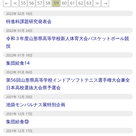
←
≪
55
56
57
58
59
60
61
62
63
≫
→
2022年 02月 18日
特進科課題研究発表会
2022年 01月 24日
令和３年度山形県高等学校新人体育大会バスケットボール競
技
2022年 01月 18日
集団給食14
2022年 01月 06日
第56回山形県高等学校インドアソフトテニス選手権大会兼全
日本高校選抜大会県予選会
2021年 12月 20日
池袋モンパルナス展特別企画
2021年 12月 17日
集団給食⑬
2021年 12月 17日