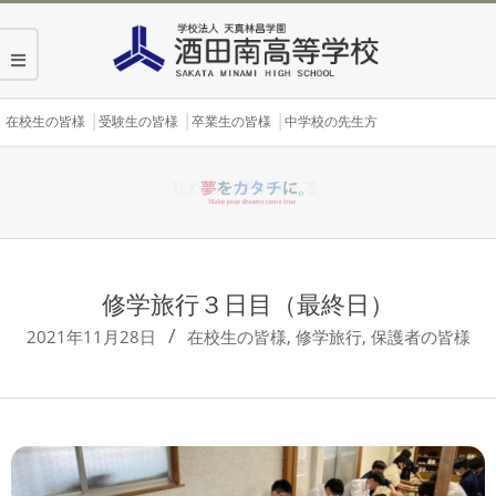
Skip
to
content
Secondary
在校生の皆様
受験生の皆様
卒業生の皆様
中学校の先生方
Navigation
Menu
修学旅行３日目（最終日）
2021年11月28日
在校生の皆様
,
修学旅行
,
保護者の皆様