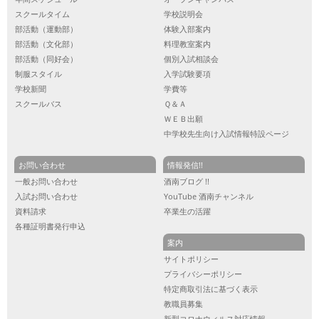
スクールタイム
学校説明会
部活動（運動部）
体験入部案内
部活動（文化部）
料理教室案内
部活動（同好会）
個別入試相談会
制服スタイル
入学試験要項
学校新聞
学費等
スクールバス
Ｑ＆Ａ
ＷＥＢ出願
中学校先生向け入試情報特設ページ
お問い合わせ
情報発信!!
一般お問い合わせ
酒南ブログ !!
入試お問い合わせ
YouTube 酒南チャンネル
資料請求
卒業生の活躍
各種証明書発行申込
案内
サイトポリシー
プライバシーポリシー
特定商取引法に基づく表示
教職員募集
新型コロナウィルス対応情報