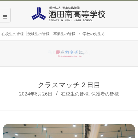
Skip
to
content
Secondary
在校生の皆様
受験生の皆様
卒業生の皆様
中学校の先生方
Navigation
Menu
クラスマッチ２日目
2024年6月26日
在校生の皆様
,
保護者の皆様