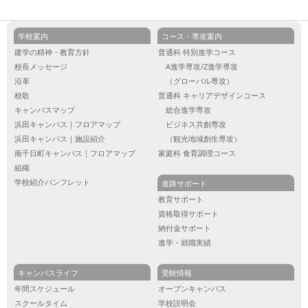
学校案内
コース・専攻案内
建学の精神・教育方針
普通科 特別進学コース
校長メッセージ
A進学専攻/Z進学専攻
沿革
（グローバル専攻）
校歌
普通科 キャリアデザインコース
キャンパスマップ
総合進学専攻
浜田キャンパス｜フロアマップ
ビジネス共創専攻
浜田キャンパス｜施設紹介
（観光地域創生専攻）
南千日町キャンパス｜フロアマップ
家庭科 食育調理コース
組織
学校紹介パンフレット
進路サポート
教育サポート
資格取得サポート
納付金サポート
進学・就職実績
キャンパスライフ
受験情報
年間スケジュール
オープンキャンパス
スクールタイム
学校説明会