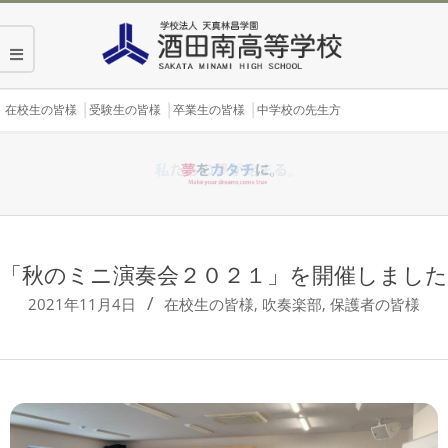
Skip
to
content
Secondary
在校生の皆様
受験生の皆様
卒業生の皆様
中学校の先生方
Navigation
Menu
「秋のミニ演奏会２０２１」を開催しました
2021年11月4日
在校生の皆様
,
吹奏楽部
,
保護者の皆様