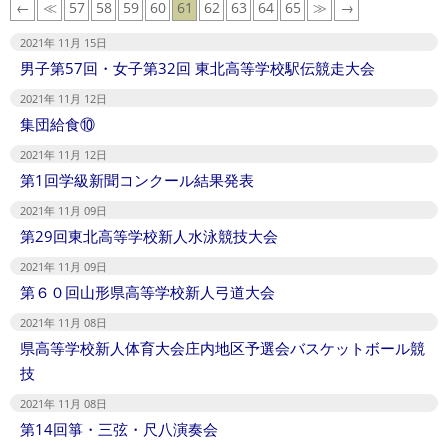
←
≪
57
58
59
60
61
62
63
64
65
≫
→
2021年 11月 15日
男子第57回・女子第32回 東北高等学校駅伝競走大会
2021年 11月 12日
集団給食⑩
2021年 11月 12日
第1回学級新聞コンクール結果発表
2021年 11月 09日
第29回東北高等学校新人水泳競技大会
2021年 11月 09日
第６０回山形県高等学校新人弓道大会
2021年 11月 08日
県高等学校新人体育大会庄内地区予選会バスケットボール競
技
2021年 11月 08日
第14回箏・三弦・尺八演奏会