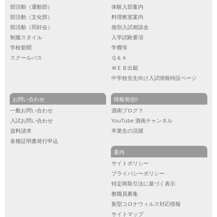
部活動（運動部）
体験入部案内
部活動（文化部）
料理教室案内
部活動（同好会）
個別入試相談会
制服スタイル
入学試験要項
学校新聞
学費等
スクールバス
Ｑ＆Ａ
ＷＥＢ出願
中学校先生向け入試情報特設ページ
お問い合わせ
情報発信!!
一般お問い合わせ
酒南ブログ !!
入試お問い合わせ
YouTube 酒南チャンネル
資料請求
卒業生の活躍
各種証明書発行申込
案内
サイトポリシー
プライバシーポリシー
特定商取引法に基づく表示
教職員募集
新型コロナウィルス対応情報
サイトマップ