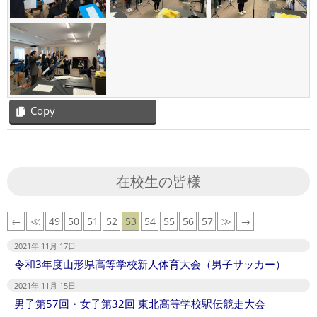
Copy
2021-
11-
04
在校生の皆様
←
≪
49
50
51
52
53
54
55
56
57
≫
→
2021年 11月 17日
令和3年度山形県高等学校新人体育大会（男子サッカー）
2021年 11月 15日
男子第57回・女子第32回 東北高等学校駅伝競走大会