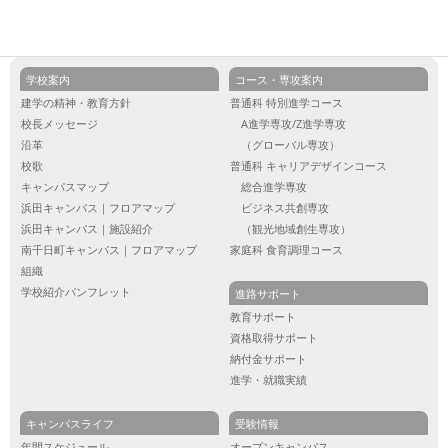
学校案内
コース・専攻案内
建学の精神・教育方針
普通科 特別進学コース
校長メッセージ
A進学専攻/Z進学専攻
沿革
（グローバル専攻）
校歌
普通科 キャリアデザインコース
キャンパスマップ
総合進学専攻
浜田キャンパス｜フロアマップ
ビジネス共創専攻
浜田キャンパス｜施設紹介
（観光地域創生専攻）
南千日町キャンパス｜フロアマップ
家庭科 食育調理コース
組織
学校紹介パンフレット
進路サポート
教育サポート
資格取得サポート
納付金サポート
進学・就職実績
キャンパスライフ
受験情報
年間スケジュール
オープンキャンパス