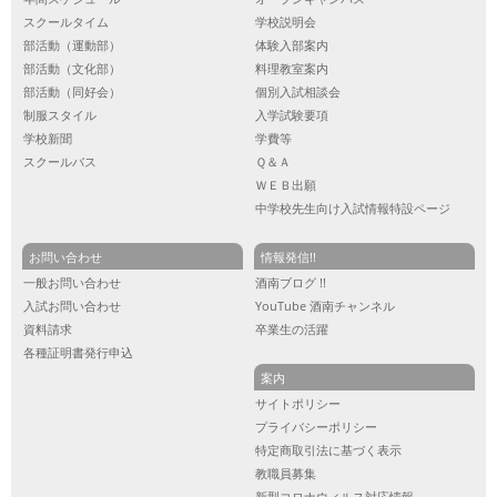
スクールタイム
学校説明会
部活動（運動部）
体験入部案内
部活動（文化部）
料理教室案内
部活動（同好会）
個別入試相談会
制服スタイル
入学試験要項
学校新聞
学費等
スクールバス
Ｑ＆Ａ
ＷＥＢ出願
中学校先生向け入試情報特設ページ
お問い合わせ
情報発信!!
一般お問い合わせ
酒南ブログ !!
入試お問い合わせ
YouTube 酒南チャンネル
資料請求
卒業生の活躍
各種証明書発行申込
案内
サイトポリシー
プライバシーポリシー
特定商取引法に基づく表示
教職員募集
新型コロナウィルス対応情報