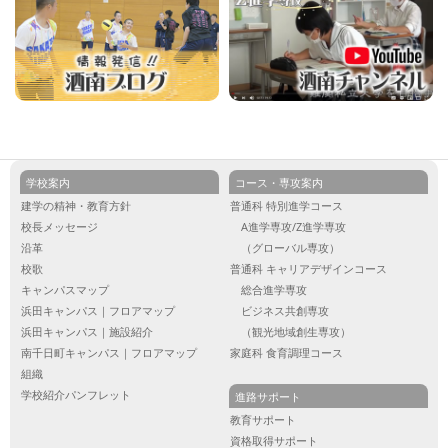
学校案内
コース・専攻案内
建学の精神・教育方針
普通科 特別進学コース
校長メッセージ
A進学専攻/Z進学専攻
沿革
（グローバル専攻）
校歌
普通科 キャリアデザインコース
キャンパスマップ
総合進学専攻
浜田キャンパス｜フロアマップ
ビジネス共創専攻
浜田キャンパス｜施設紹介
（観光地域創生専攻）
南千日町キャンパス｜フロアマップ
家庭科 食育調理コース
組織
学校紹介パンフレット
進路サポート
教育サポート
資格取得サポート