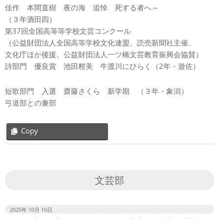
佳作 本間直樹 夜の海 追悼 死する者へ～
（３年酒田四）
第37回全国高等等学校文芸コンクール
（公益財団法人全国高等学校文化連盟、読売新聞社主催、
文化庁ほか後援、公益財団法人一ツ橋文芸教育振興会協賛）
詩部門 優良賞 池田柑美 牛渡川にひらく（2年・遊佐）
短歌部門 入選 齋藤さくら 新学期 （３年・象潟）
弓道部との兼部
Copy
2022-
11-
28
文芸部
2025年 10月 16日