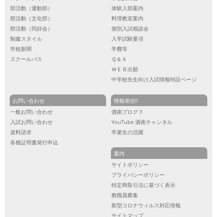
部活動（運動部）
体験入部案内
部活動（文化部）
料理教室案内
部活動（同好会）
個別入試相談会
制服スタイル
入学試験要項
学校新聞
学費等
スクールバス
Ｑ＆Ａ
ＷＥＢ出願
中学校先生向け入試情報特設ページ
お問い合わせ
情報発信!!
一般お問い合わせ
酒南ブログ !!
入試お問い合わせ
YouTube 酒南チャンネル
資料請求
卒業生の活躍
各種証明書発行申込
案内
サイトポリシー
プライバシーポリシー
特定商取引法に基づく表示
教職員募集
新型コロナウィルス対応情報
サイトマップ