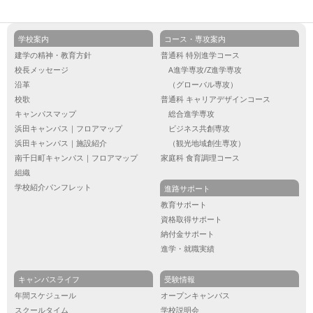
学校案内
コース・専攻案内
建学の精神・教育方針
普通科 特別進学コース
校長メッセージ
A進学専攻/Z進学専攻
沿革
（グローバル専攻）
校歌
普通科 キャリアデザインコース
キャンパスマップ
総合進学専攻
浜田キャンパス｜フロアマップ
ビジネス共創専攻
浜田キャンパス｜施設紹介
（観光地域創生専攻）
南千日町キャンパス｜フロアマップ
家庭科 食育調理コース
組織
学校紹介パンフレット
進路サポート
教育サポート
資格取得サポート
納付金サポート
進学・就職実績
キャンパスライフ
受験情報
年間スケジュール
オープンキャンパス
スクールタイム
学校説明会