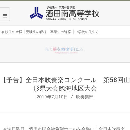
Skip
to
content
Secondary
在校生の皆様
受験生の皆様
卒業生の皆様
中学校の先生方
Navigation
Menu
【予告】全日本吹奏楽コンクール 第58回山
形県大会飽海地区大会
2019年7月10日
吹奏楽部
今週日曜日、酒田市民会館希望ホールを会場に「全日本吹奏楽