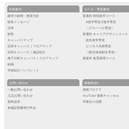
03-
15
学校案内
コース・専攻案内
建学の精神・教育方針
普通科 特別進学コース
校長メッセージ
A進学専攻/Z進学専攻
沿革
（グローバル専攻）
校歌
普通科 キャリアデザインコース
キャンパスマップ
総合進学専攻
浜田キャンパス｜フロアマップ
ビジネス共創専攻
浜田キャンパス｜施設紹介
（観光地域創生専攻）
南千日町キャンパス｜フロアマップ
家庭科 食育調理コース
組織
学校紹介パンフレット
お問い合わせ
情報発信!!
一般お問い合わせ
酒南ブログ !!
入試お問い合わせ
YouTube 酒南チャンネル
資料請求
卒業生の活躍
各種証明書発行申込