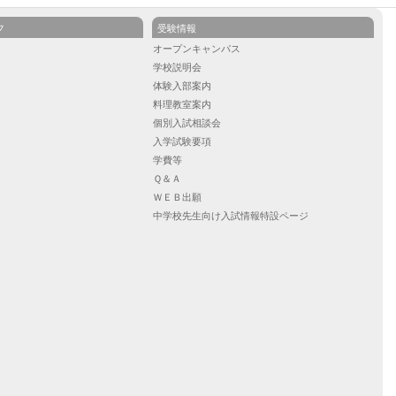
フ
受験情報
ル
オープンキャンパス
学校説明会
）
体験入部案内
）
料理教室案内
）
個別入試相談会
入学試験要項
学費等
Ｑ＆Ａ
ＷＥＢ出願
中学校先生向け入試情報特設ページ