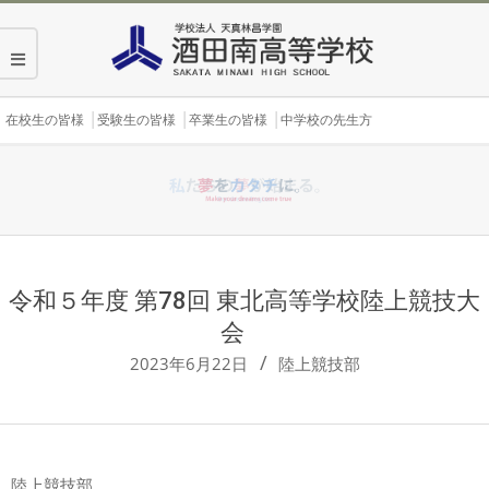
Skip
to
content
Secondary
在校生の皆様
受験生の皆様
卒業生の皆様
中学校の先生方
Navigation
Menu
令和５年度 第78回 東北高等学校陸上競技大
会
2023年6月22日
陸上競技部
陸上競技部