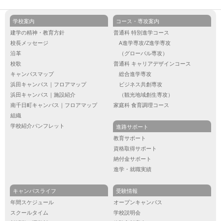
学校案内
コース・専攻案内
建学の精神・教育方針
普通科 特別進学コース
校長メッセージ
A進学専攻/Z進学専攻
沿革
（グローバル専攻）
校歌
普通科 キャリアデザインコース
キャンパスマップ
総合進学専攻
浜田キャンパス｜フロアマップ
ビジネス共創専攻
浜田キャンパス｜施設紹介
（観光地域創生専攻）
南千日町キャンパス｜フロアマップ
家庭科 食育調理コース
組織
学校紹介パンフレット
進路サポート
教育サポート
資格取得サポート
納付金サポート
進学・就職実績
キャンパスライフ
受験情報
年間スケジュール
オープンキャンパス
スクールタイム
学校説明会