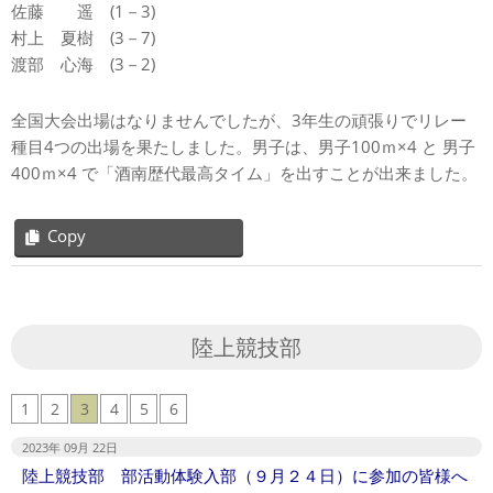
佐藤 遥 (1－3)
村上 夏樹 (3－7)
渡部 心海 (3－2)
全国大会出場はなりませんでしたが、3年生の頑張りでリレー
種目4つの出場を果たしました。男子は、男子100ｍ×4 と 男子
400ｍ×4 で「酒南歴代最高タイム」を出すことが出来ました。
Copy
2023-
06-
22
陸上競技部
1
2
3
4
5
6
2023年 09月 22日
陸上競技部 部活動体験入部（９月２４日）に参加の皆様へ