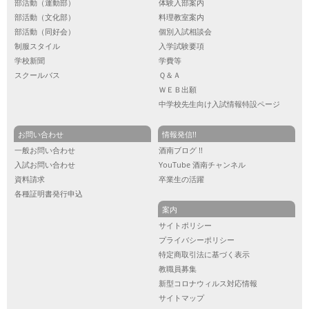
部活動（運動部）
体験入部案内
部活動（文化部）
料理教室案内
部活動（同好会）
個別入試相談会
制服スタイル
入学試験要項
学校新聞
学費等
スクールバス
Ｑ＆Ａ
ＷＥＢ出願
中学校先生向け入試情報特設ページ
お問い合わせ
情報発信!!
一般お問い合わせ
酒南ブログ !!
入試お問い合わせ
YouTube 酒南チャンネル
資料請求
卒業生の活躍
各種証明書発行申込
案内
サイトポリシー
プライバシーポリシー
特定商取引法に基づく表示
教職員募集
新型コロナウィルス対応情報
サイトマップ