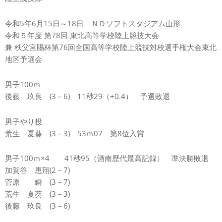
令和5年6月15日～18日 ＮＤソフトスタジアム山形
令和５年度 第78回 東北高等学校陸上競技大会
兼 秩父宮賜杯第76回全国高等学校陸上競技対校選手権大会東北
地区予選会
男子100ｍ
後藤 玖良 (3－6) 11秒29（+0.4） 予選敗退
男子やり投
荒生 夏葵 (3－3) 53ｍ07 第8位入賞
男子100ｍ×4 41秒95（酒南歴代最高記録） 準決勝敗退
加賀谷 恵翔(2－7)
菅原 瞬 (3－7)
荒生 夏葵 (3－3)
後藤 玖良 (3－6)