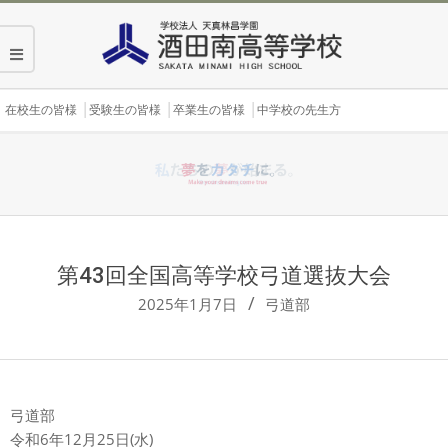
Skip
to
content
Secondary
在校生の皆様
受験生の皆様
卒業生の皆様
中学校の先生方
Navigation
Menu
第43回全国高等学校弓道選抜大会
2025年1月7日
弓道部
弓道部
令和6年12月25日(水)