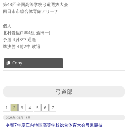
第43回全国高等学校弓道選抜大会
四日市市総合体育館アリーナ
個人
北村愛里(2年4組 酒田一)
予選 4射3中 通過
準決勝 4射2中 敗退
Copy
2025-
01-
07
弓道部
1
2
3
4
5
6
7
2025年 05月 13日
令和7年度庄内地区高等学校総合体育大会弓道競技