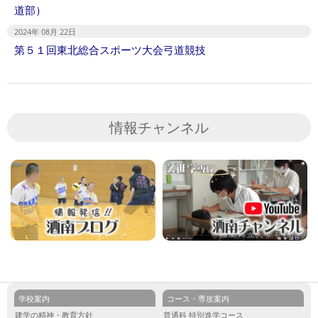
道部）
2024年 08月 22日
第５１回東北総合スポーツ大会弓道競技
情報チャンネル
学校案内
コース・専攻案内
建学の精神・教育方針
普通科 特別進学コース