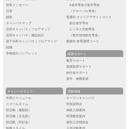
校長メッセージ
A進学専攻/Z進学専攻
沿革
（グローバル専攻）
校歌
普通科 キャリアデザインコース
キャンパスマップ
総合進学専攻
浜田キャンパス｜フロアマップ
ビジネス共創専攻
浜田キャンパス｜施設紹介
（観光地域創生専攻）
南千日町キャンパス｜フロアマップ
家庭科 食育調理コース
組織
学校紹介パンフレット
進路サポート
教育サポート
資格取得サポート
納付金サポート
進学・就職実績
キャンパスライフ
受験情報
年間スケジュール
オープンキャンパス
スクールタイム
学校説明会
部活動（運動部）
体験入部案内
部活動（文化部）
料理教室案内
部活動（同好会）
個別入試相談会
制服スタイル
入学試験要項