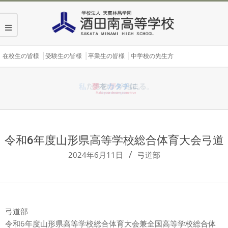
Skip
to
content
Secondary
在校生の皆様
受験生の皆様
卒業生の皆様
中学校の先生方
Navigation
Menu
令和6年度山形県高等学校総合体育大会弓道
2024年6月11日
弓道部
弓道部
令和6年度山形県高等学校総合体育大会兼全国高等学校総合体