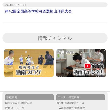
2023年 10月 23日
第42回全国高等学校弓道選抜山形県大会
情報チャンネル
学校案内
コース・専攻案内
建学の精神・教育方針
普通科 特別進学コース
校長メッセージ
A進学専攻/Z進学専攻