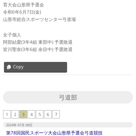
育大会山形県予選会
令和6年6月7日(金)
山形市総合スポーツセンター弓道場
女子個人
阿部結愛(3年4組 東部中) 予選敗退
皆川聖奈(3年6組 余目中) 予選敗退
Copy
2024-
06-
11
弓道部
1
2
3
4
5
6
7
2024年 07月 08日
第78回国民スポーツ大会山形県予選会弓道競技