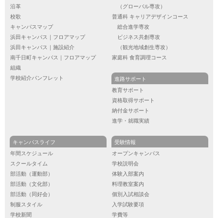
沿革
（グローバル専攻）
校歌
普通科 キャリアデザインコース
キャンパスマップ
総合進学専攻
浜田キャンパス｜フロアマップ
ビジネス共創専攻
浜田キャンパス｜施設紹介
（観光地域創生専攻）
南千日町キャンパス｜フロアマップ
家庭科 食育調理コース
組織
学校紹介パンフレット
進路サポート
教育サポート
資格取得サポート
納付金サポート
進学・就職実績
キャンパスライフ
受験情報
年間スケジュール
オープンキャンパス
スクールタイム
学校説明会
部活動（運動部）
体験入部案内
部活動（文化部）
料理教室案内
部活動（同好会）
個別入試相談会
制服スタイル
入学試験要項
学校新聞
学費等