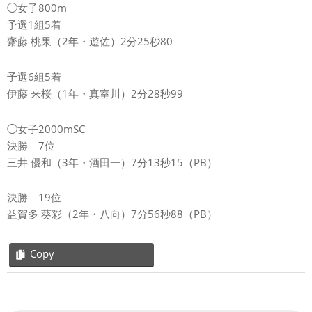
◯女子800m
予選1組5着
齋藤 桃果（2年・遊佐）2分25秒80
予選6組5着
伊藤 来桜（1年・真室川）2分28秒99
◯女子2000mSC
決勝 7位
三井 優和（3年・酒田一）7分13秒15（PB）
決勝 19位
益賀多 葵彩（2年・八向）7分56秒88（PB）
Copy
2026-
06-