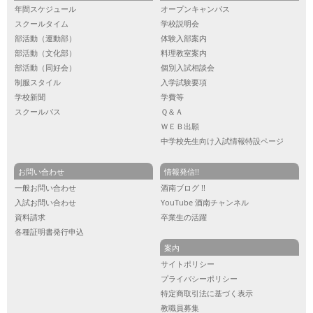
年間スケジュール
オープンキャンパス
スクールタイム
学校説明会
部活動（運動部）
体験入部案内
部活動（文化部）
料理教室案内
部活動（同好会）
個別入試相談会
制服スタイル
入学試験要項
学校新聞
学費等
スクールバス
Ｑ＆Ａ
ＷＥＢ出願
中学校先生向け入試情報特設ページ
お問い合わせ
情報発信!!
一般お問い合わせ
酒南ブログ !!
入試お問い合わせ
YouTube 酒南チャンネル
資料請求
卒業生の活躍
各種証明書発行申込
案内
サイトポリシー
プライバシーポリシー
特定商取引法に基づく表示
教職員募集