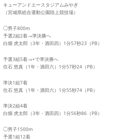
キューアンドエースタジアムみやぎ
（宮城県総合運動公園陸上競技場）
◯男子800m
予選2組2着→準決勝へ
白畑 虎太郎（3年・酒田四）1分57秒23（PB）
予選3組5着→+で準決勝へ
住石 悠真（1年・酒田六）1分57秒24（PB）
準決1組7着
住石 悠真（1年・酒田六）1分55秒74（PB）
準決2組4着
白畑 虎太郎（3年・酒田四）1分56秒86（PB）
◯男子1500m
予選1組12着