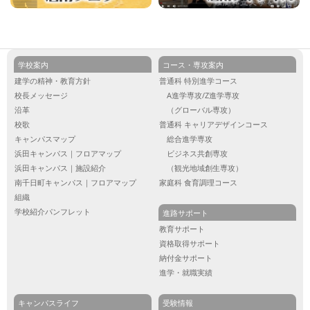
学校案内
コース・専攻案内
建学の精神・教育方針
普通科 特別進学コース
校長メッセージ
A進学専攻/Z進学専攻
沿革
（グローバル専攻）
校歌
普通科 キャリアデザインコース
キャンパスマップ
総合進学専攻
浜田キャンパス｜フロアマップ
ビジネス共創専攻
浜田キャンパス｜施設紹介
（観光地域創生専攻）
南千日町キャンパス｜フロアマップ
家庭科 食育調理コース
組織
学校紹介パンフレット
進路サポート
教育サポート
資格取得サポート
納付金サポート
進学・就職実績
キャンパスライフ
受験情報