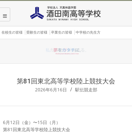
Skip
to
content
Secondary
在校生の皆様
受験生の皆様
卒業生の皆様
中学校の先生方
Navigation
Menu
第81回東北高等学校陸上競技大会
2026年6月16日
駅伝競走部
6月12日（金）〜15日（月）
第81回東北高等学校陸上競技大会