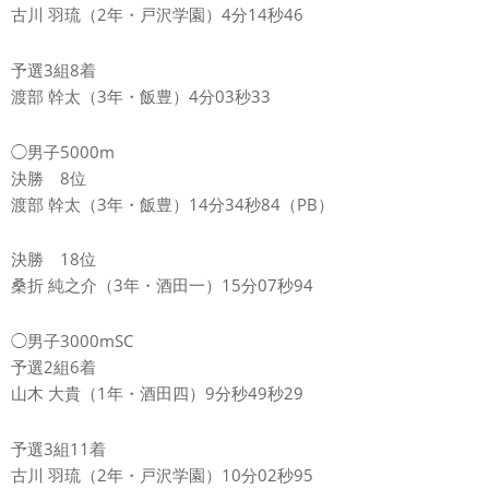
古川 羽琉（2年・戸沢学園）4分14秒46
予選3組8着
渡部 幹太（3年・飯豊）4分03秒33
◯男子5000m
決勝 8位
渡部 幹太（3年・飯豊）14分34秒84（PB）
決勝 18位
桑折 純之介（3年・酒田一）15分07秒94
◯男子3000mSC
予選2組6着
山木 大貴（1年・酒田四）9分秒49秒29
予選3組11着
古川 羽琉（2年・戸沢学園）10分02秒95