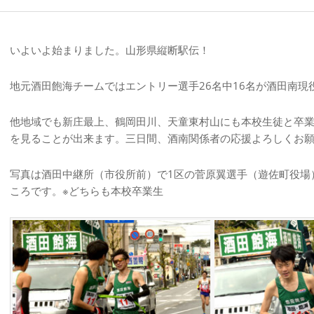
いよいよ始まりました。山形県縦断駅伝！
地元酒田飽海チームではエントリー選手26名中16名が酒田南
他地域でも新庄最上、鶴岡田川、天童東村山にも本校生徒と卒
を見ることが出来ます。三日間、酒南関係者の応援よろしくお
写真は酒田中継所（市役所前）で1区の菅原翼選手（遊佐町役場
ころです。※どちらも本校卒業生