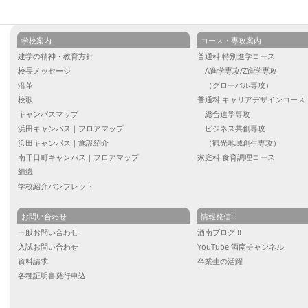
学校案内
コース・専攻案内
建学の精神・教育方針
普通科 特別進学コース
校長メッセージ
A進学専攻/Z進学専攻
沿革
（グローバル専攻）
校歌
普通科 キャリアデザインコース
キャンパスマップ
総合進学専攻
浜田キャンパス｜フロアマップ
ビジネス共創専攻
浜田キャンパス｜施設紹介
（観光地域創生専攻）
南千日町キャンパス｜フロアマップ
家庭科 食育調理コース
組織
学校紹介パンフレット
お問い合わせ
情報発信!!
一般お問い合わせ
酒南ブログ !!
入試お問い合わせ
YouTube 酒南チャンネル
資料請求
卒業生の活躍
各種証明書発行申込