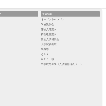
フ
受験情報
ル
オープンキャンパス
学校説明会
）
体験入部案内
）
料理教室案内
）
個別入試相談会
入学試験要項
学費等
Ｑ＆Ａ
ＷＥＢ出願
中学校先生向け入試情報特設ページ