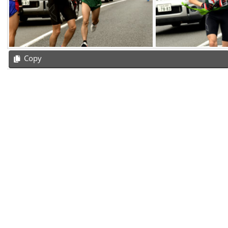
Copy
2019-
04-
27