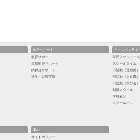
進路サポート
キャンパスライ
教育サポート
年間スケジュー
資格取得サポート
スクールタイム
納付金サポート
部活動（運動部
進学・就職実績
部活動（文化部
部活動（同好会
制服スタイル
学校新聞
スクールバス
案内
サイトポリシー