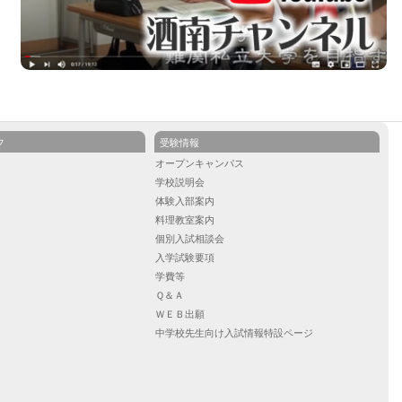
フ
受験情報
ル
オープンキャンパス
学校説明会
）
体験入部案内
）
料理教室案内
）
個別入試相談会
入学試験要項
学費等
Ｑ＆Ａ
ＷＥＢ出願
中学校先生向け入試情報特設ページ