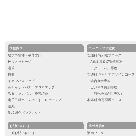
学校案内
コース・専攻案内
建学の精神・教育方針
普通科 特別進学コース
校長メッセージ
A進学専攻/Z進学専攻
沿革
（グローバル専攻）
校歌
普通科 キャリアデザインコース
キャンパスマップ
総合進学専攻
浜田キャンパス｜フロアマップ
ビジネス共創専攻
浜田キャンパス｜施設紹介
（観光地域創生専攻）
南千日町キャンパス｜フロアマップ
家庭科 食育調理コース
組織
学校紹介パンフレット
お問い合わせ
情報発信!!
一般お問い合わせ
酒南ブログ !!