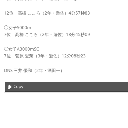
12位 髙橋 こころ（2年・遊佐）4分57秒83
◯女子5000m
7位 髙橋 こころ（2年・遊佐）18分45秒09
◯女子A3000mSC
7位 菅原 愛茉（3年・遊佐）12分08秒23
DNS 三井 優和（2年・酒田一）
Copy
2025-
08-
25