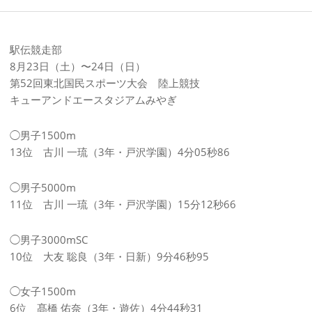
駅伝競走部
8月23日（土）〜24日（日）
第52回東北国民スポーツ大会 陸上競技
キューアンドエースタジアムみやぎ
◯男子1500m
13位 古川 一琉（3年・戸沢学園）4分05秒86
◯男子5000m
11位 古川 一琉（3年・戸沢学園）15分12秒66
◯男子3000mSC
10位 大友 聡良（3年・日新）9分46秒95
◯女子1500m
6位 髙橋 佑奈（3年・遊佐）4分44秒31