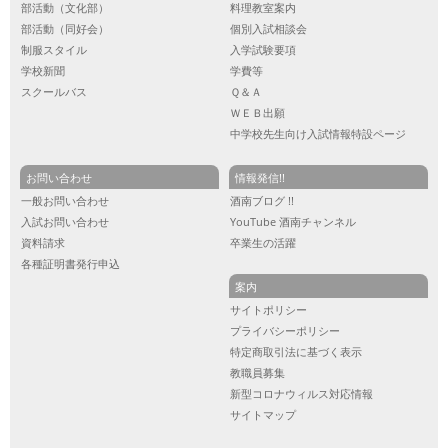
部活動（文化部）
料理教室案内
部活動（同好会）
個別入試相談会
制服スタイル
入学試験要項
学校新聞
学費等
スクールバス
Ｑ＆Ａ
ＷＥＢ出願
中学校先生向け入試情報特設ページ
お問い合わせ
情報発信!!
一般お問い合わせ
酒南ブログ !!
入試お問い合わせ
YouTube 酒南チャンネル
資料請求
卒業生の活躍
各種証明書発行申込
案内
サイトポリシー
プライバシーポリシー
特定商取引法に基づく表示
教職員募集
新型コロナウィルス対応情報
サイトマップ