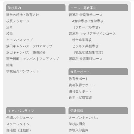
学校案内
コース・専攻案内
建学の精神・教育方針
普通科 特別進学コース
校長メッセージ
A進学専攻/Z進学専攻
沿革
（グローバル専攻）
校歌
普通科 キャリアデザインコース
キャンパスマップ
総合進学専攻
浜田キャンパス｜フロアマップ
ビジネス共創専攻
浜田キャンパス｜施設紹介
（観光地域創生専攻）
南千日町キャンパス｜フロアマップ
家庭科 食育調理コース
組織
学校紹介パンフレット
進路サポート
教育サポート
資格取得サポート
納付金サポート
進学・就職実績
キャンパスライフ
受験情報
年間スケジュール
オープンキャンパス
スクールタイム
学校説明会
部活動（運動部）
体験入部案内