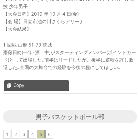
技 少年男子
【大会日程】2019 年 10 月 4 日(金)
【会 場】日立市池の川さくらアリーナ
【大会結果】
1 回戦 山形 61-79 茨城
齋藤日向(一年･酒二中)がスターティングメンバー(ポイントカー
ド)として出場した｡前半はリードしたが、後半に逆転を許し敗
退した｡全国の大舞台での経験を今後の糧にしてほしい｡
Copy
2019-
10-
04
男子バスケットボール部
1
2
3
4
5
6