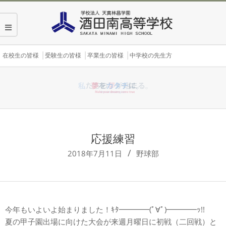
Skip
to
content
Secondary
在校生の皆様
受験生の皆様
卒業生の皆様
中学校の先生方
Navigation
Menu
応援練習
2018年7月11日
野球部
今年もいよいよ始まりました！ｷﾀ━━━━(ﾟ∀ﾟ)━━━━ｯ!!
夏の甲子園出場に向けた大会が来週月曜日に初戦（二回戦）と