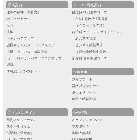
学校案内
コース・専攻案内
建学の精神・教育方針
普通科 特別進学コース
校長メッセージ
A進学専攻/Z進学専攻
沿革
（グローバル専攻）
校歌
普通科 キャリアデザインコース
キャンパスマップ
総合進学専攻
浜田キャンパス｜フロアマップ
ビジネス共創専攻
浜田キャンパス｜施設紹介
（観光地域創生専攻）
南千日町キャンパス｜フロアマップ
家庭科 食育調理コース
組織
学校紹介パンフレット
進路サポート
教育サポート
資格取得サポート
納付金サポート
進学・就職実績
キャンパスライフ
受験情報
年間スケジュール
オープンキャンパス
スクールタイム
学校説明会
部活動（運動部）
体験入部案内
部活動（文化部）
料理教室案内