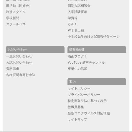
部活動（同好会）
個別入試相談会
制服スタイル
入学試験要項
学校新聞
学費等
スクールバス
Ｑ＆Ａ
ＷＥＢ出願
中学校先生向け入試情報特設ページ
お問い合わせ
情報発信!!
一般お問い合わせ
酒南ブログ !!
入試お問い合わせ
YouTube 酒南チャンネル
資料請求
卒業生の活躍
各種証明書発行申込
案内
サイトポリシー
プライバシーポリシー
特定商取引法に基づく表示
教職員募集
新型コロナウィルス対応情報
サイトマップ