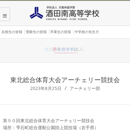
Skip
to
content
Secondary
在校生の皆様
受験生の皆様
卒業生の皆様
中学校の先生方
Navigation
Menu
東北総合体育大会アーチェリー競技会
2023年8月25日
アーチェリー部
第５０回東北総合体育大会アーチェリー競技会
場所：雫石町総合運動公園陸上競技場（岩手県）