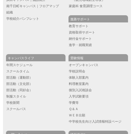
南千日町キャンパス｜フロアマップ
家庭科 食育調理コース
組織
学校紹介パンフレット
進路サポート
教育サポート
資格取得サポート
納付金サポート
進学・就職実績
キャンパスライフ
受験情報
年間スケジュール
オープンキャンパス
スクールタイム
学校説明会
部活動（運動部）
体験入部案内
部活動（文化部）
料理教室案内
部活動（同好会）
個別入試相談会
制服スタイル
入学試験要項
学校新聞
学費等
スクールバス
Ｑ＆Ａ
ＷＥＢ出願
中学校先生向け入試情報特設ページ