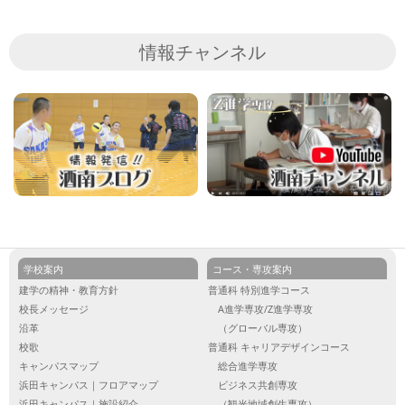
情報チャンネル
学校案内
コース・専攻案内
建学の精神・教育方針
普通科 特別進学コース
校長メッセージ
A進学専攻/Z進学専攻
沿革
（グローバル専攻）
校歌
普通科 キャリアデザインコース
キャンパスマップ
総合進学専攻
浜田キャンパス｜フロアマップ
ビジネス共創専攻
浜田キャンパス｜施設紹介
（観光地域創生専攻）