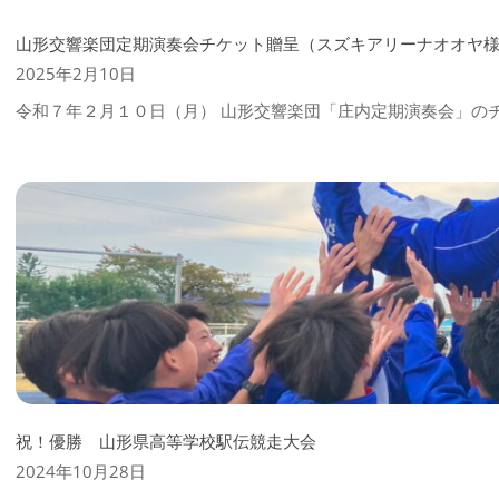
山形交響楽団定期演奏会チケット贈呈（スズキアリーナオオヤ
2025-
2025年2月10日
02-
令和７年２月１０日（月） 山形交響楽団「庄内定期演奏会」の
10
祝！優勝 山形県高等学校駅伝競走大会
2024-
2024年10月28日
10-