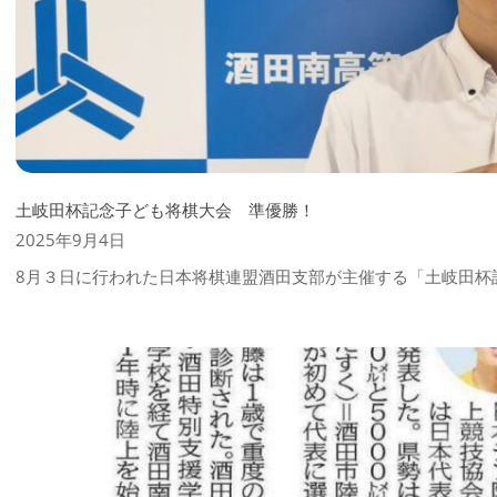
土岐田杯記念子ども将棋大会 準優勝！
2025-
2025年9月4日
09-
8月３日に行われた日本将棋連盟酒田支部が主催する「土岐田杯
04