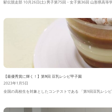
駅伝競走部 10月26日(土) 男子第75回・女子第36回 山形県高
28
【最優秀賞に輝く！】第9回 豆乳レシピ甲子園
2023-
2023年1月5日
01-
全国の高校生を対象としたコンテストである 「第9回豆乳レシピ
05