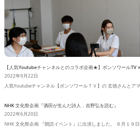
【人気Youtubeチャンネルとのコラボ企画★】ボンソワールTV 
2022-
2022年9月22日
09-
人気Youtubeチャンネル【ボンソワールＴＶ】の 玄徳さんと
22
NHK 文化祭企画『酒田が生んだ詩人．吉野弘を読む』
2022-
2022年6月20日
06-
NHK 文化祭企画 『朗読イベント』に出演しました。 ６月１９日
20