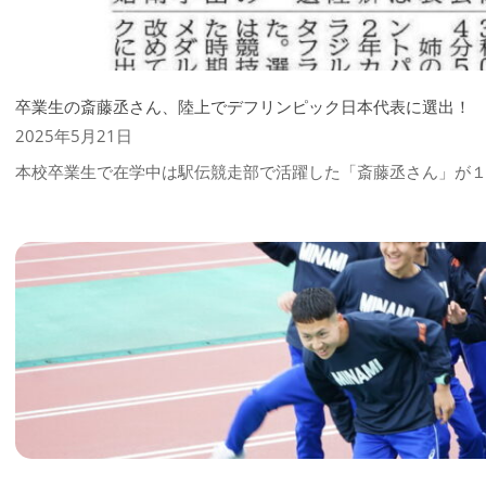
卒業生の斎藤丞さん、陸上でデフリンピック日本代表に選出！
2025-
2025年5月21日
05-
本校卒業生で在学中は駅伝競走部で活躍した「斎藤丞さん」が
21