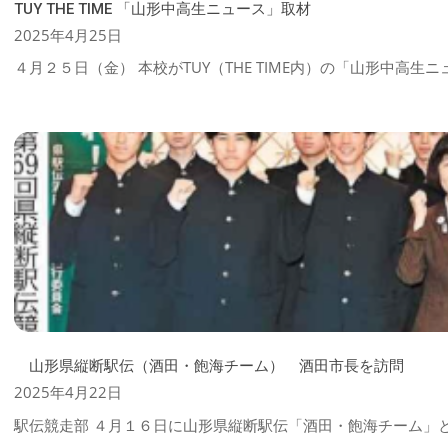
TUY THE TIME 「山形中高生ニュース」取材
2025-
2025年4月25日
04-
４月２５日（金） 本校がTUY（THE TIME内）の「山形中高
25
山形県縦断駅伝（酒田・飽海チーム） 酒田市長を訪問
2025-
2025年4月22日
04-
駅伝競走部 ４月１６日に山形県縦断駅伝「酒田・飽海チーム」
22